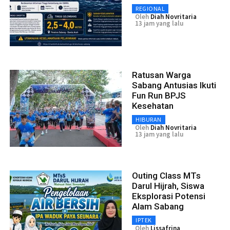
REGIONAL
Oleh
Diah Novritaria
13 jam yang lalu
Ratusan Warga
Sabang Antusias Ikuti
Fun Run BPJS
Kesehatan
HIBURAN
Oleh
Diah Novritaria
13 jam yang lalu
Outing Class MTs
Darul Hijrah, Siswa
Eksplorasi Potensi
Alam Sabang
IPTEK
Oleh
Lissafrina