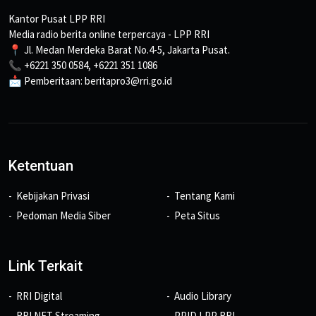
Kantor Pusat LPP RRI
Media radio berita online terpercaya - LPP RRI
📍 Jl. Medan Merdeka Barat No.4-5, Jakarta Pusat.
📞 +6221 350 0584, +6221 351 1086
📩 Pemberitaan: beritapro3@rri.go.id
Ketentuan
Kebijakan Privasi
Tentang Kami
Pedoman Media Siber
Peta Situs
Link Terkait
RRI Digital
Audio Library
RRI NET Streaming
PPID LPP RRI