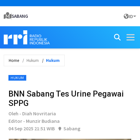
SABANG
ID
Home
Hukum
Hukum
HUKUM
BNN Sabang Tes Urine Pegawai
SPPG
Oleh - Diah Novritaria
Editor - Munzir Budiana
04 Sep 2025 21:51 WIB
Sabang