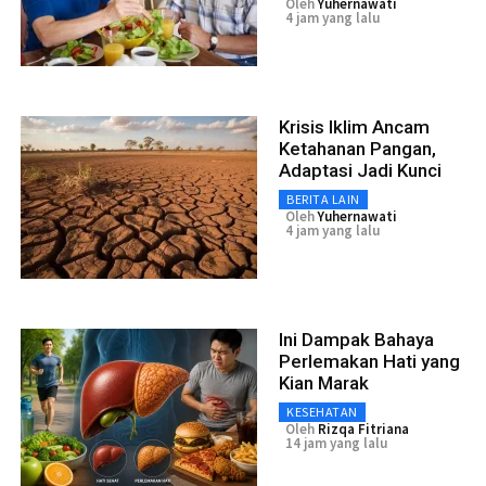
Oleh
Yuhernawati
4 jam yang lalu
Krisis Iklim Ancam
Ketahanan Pangan,
Adaptasi Jadi Kunci
BERITA LAIN
Oleh
Yuhernawati
4 jam yang lalu
Ini Dampak Bahaya
Perlemakan Hati yang
Kian Marak
KESEHATAN
Oleh
Rizqa Fitriana
14 jam yang lalu