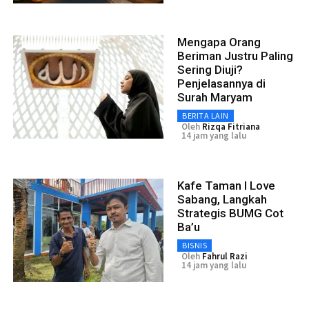
Mengapa Orang
Beriman Justru Paling
Sering Diuji?
Penjelasannya di
Surah Maryam
BERITA LAIN
Oleh
Rizqa Fitriana
14 jam yang lalu
Kafe Taman I Love
Sabang, Langkah
Strategis BUMG Cot
Ba’u
BISNIS
Oleh
Fahrul Razi
14 jam yang lalu