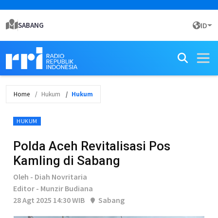
SABANG
ID
Home
Hukum
Hukum
HUKUM
Polda Aceh Revitalisasi Pos
Kamling di Sabang
Oleh - Diah Novritaria
Editor - Munzir Budiana
28 Agt 2025 14:30 WIB
Sabang