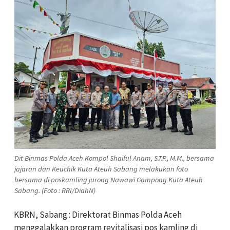
Dit Binmas Polda Aceh Kompol Shaiful Anam, S.T.P., M.M., bersama
jajaran dan Keuchik Kuta Ateuh Sabang melakukan foto
bersama di poskamling jurong Nawawi Gampong Kuta Ateuh
Sabang. (Foto : RRI/DiahN)
KBRN, Sabang : Direktorat Binmas Polda Aceh
menggalakkan program revitalisasi pos kamling di