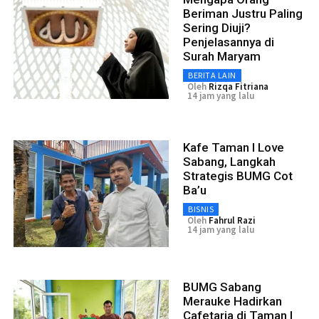
Beriman Justru Paling
Sering Diuji?
Penjelasannya di
Surah Maryam
BERITA LAIN
Oleh
Rizqa Fitriana
14 jam yang lalu
Kafe Taman I Love
Sabang, Langkah
Strategis BUMG Cot
Ba’u
BISNIS
Oleh
Fahrul Razi
14 jam yang lalu
BUMG Sabang
Merauke Hadirkan
Cafetaria di Taman I