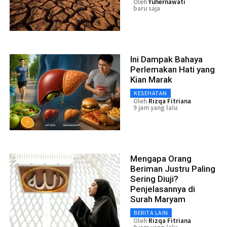
Oleh
Yuhernawati
baru saja
Ini Dampak Bahaya
Perlemakan Hati yang
Kian Marak
KESEHATAN
Oleh
Rizqa Fitriana
9 jam yang lalu
Mengapa Orang
Beriman Justru Paling
Sering Diuji?
Penjelasannya di
Surah Maryam
BERITA LAIN
Oleh
Rizqa Fitriana