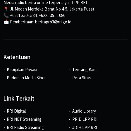
Media radio berita online terpercaya - LPP RRI
📍 Jl. Medan Merdeka Barat No.4-5, Jakarta Pusat.
📞 +6221 350 0584, +6221 351 1086
📩 Pemberitaan: beritapro3@rri.go.id
Ketentuan
Kebijakan Privasi
Tentang Kami
Pedoman Media Siber
Peta Situs
Link Terkait
RRI Digital
Audio Library
RRI NET Streaming
PPID LPP RRI
RRI Radio Streaming
JDIH LPP RRI