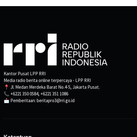
Kantor Pusat LPP RRI
Media radio berita online terpercaya - LPP RRI
📍 Jl. Medan Merdeka Barat No.4-5, Jakarta Pusat.
📞 +6221 350 0584, +6221 351 1086
📩 Pemberitaan: beritapro3@rri.go.id