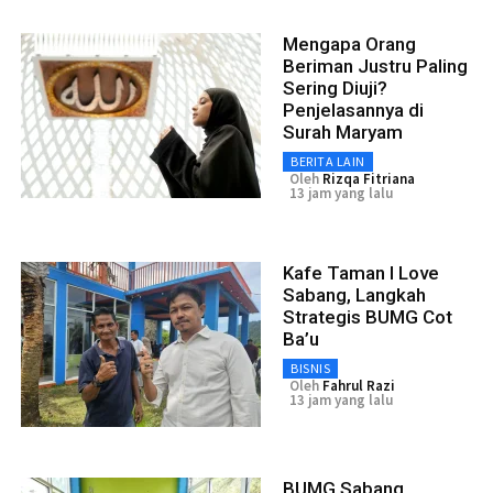
Mengapa Orang
Beriman Justru Paling
Sering Diuji?
Penjelasannya di
Surah Maryam
BERITA LAIN
Oleh
Rizqa Fitriana
13 jam yang lalu
Kafe Taman I Love
Sabang, Langkah
Strategis BUMG Cot
Ba’u
BISNIS
Oleh
Fahrul Razi
13 jam yang lalu
BUMG Sabang