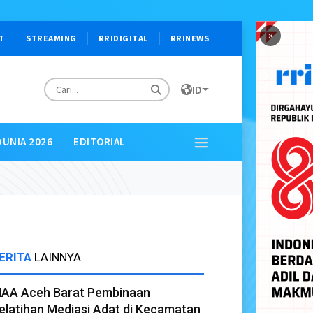
×
T
STREAMING
RRIDIGITAL
RRINEWS
ID
DUNIA 2026
EDITORIAL
ERITA
LAINNYA
AA Aceh Barat Pembinaan
elatihan Mediasi Adat di Kecamatan