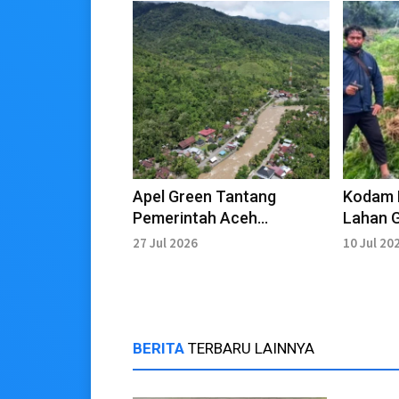
Apel Green Tantang
Kodam I
Pemerintah Aceh
Lahan G
Ungkap Pembalakan Liar di
Pegunu
27 Jul 2026
10 Jul 20
Beutong Ateuh
BERITA
TERBARU LAINNYA