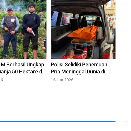
M Berhasil Ungkap
Polisi Selidiki Penemuan
anja 50 Hektare di
Pria Meninggal Dunia di
ngan Nagan Raya
Ruko Dalam Pembangunan
26
16 Jun 2026
di Meulab