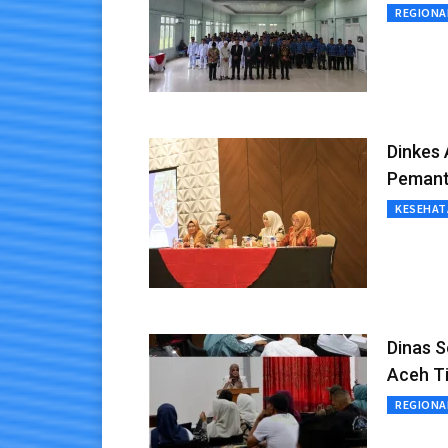
REGIONA
Dinkes
Pemant
KESEHAT
Dinas 
Aceh T
REGIONA