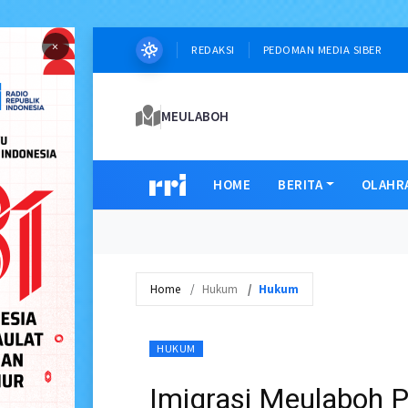
×
REDAKSI
PEDOMAN MEDIA SIBER
MEULABOH
HOME
BERITA
OLAHR
Home
Hukum
Hukum
HUKUM
Imigrasi Meulaboh P