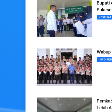
Bupati 
Pukesm
KESEHAT
Wabup 
INFO PE
Pemkab 
Lebih A