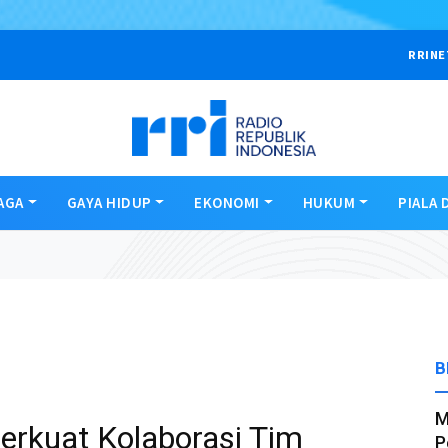
RRINE
AGA
GAYA HIDUP
EKONOMI
HUKUM
PIALA 
B
M
erkuat Kolaborasi Tim
P