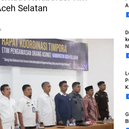
A
eh Selatan
s
D
k
N
L
P
K
G
B