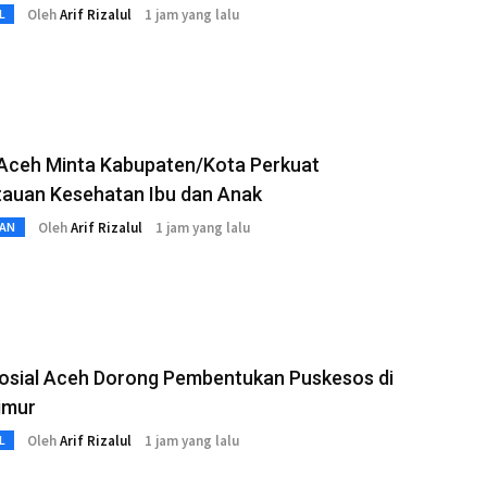
Oleh
Arif Rizalul
1 jam yang lalu
L
 Aceh Minta Kabupaten/Kota Perkuat
auan Kesehatan Ibu dan Anak
Oleh
Arif Rizalul
1 jam yang lalu
AN
Sosial Aceh Dorong Pembentukan Puskesos di
imur
Oleh
Arif Rizalul
1 jam yang lalu
L