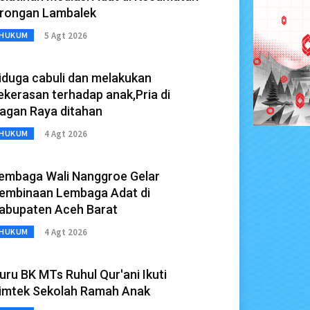
rongan Lambalek
5 Agt 2026
HUKUM
iduga cabuli dan melakukan
ekerasan terhadap anak,Pria di
agan Raya ditahan
4 Agt 2026
HUKUM
embaga Wali Nanggroe Gelar
embinaan Lembaga Adat di
abupaten Aceh Barat
4 Agt 2026
HUKUM
uru BK MTs Ruhul Qur'ani Ikuti
imtek Sekolah Ramah Anak