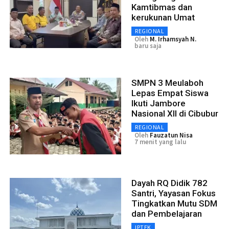
Kamtibmas dan
kerukunan Umat
REGIONAL
Oleh
M. Irhamsyah N.
baru saja
SMPN 3 Meulaboh
Lepas Empat Siswa
Ikuti Jambore
Nasional XII di Cibubur
REGIONAL
Oleh
Fauzatun Nisa
7 menit yang lalu
Dayah RQ Didik 782
Santri, Yayasan Fokus
Tingkatkan Mutu SDM
dan Pembelajaran
IPTEK