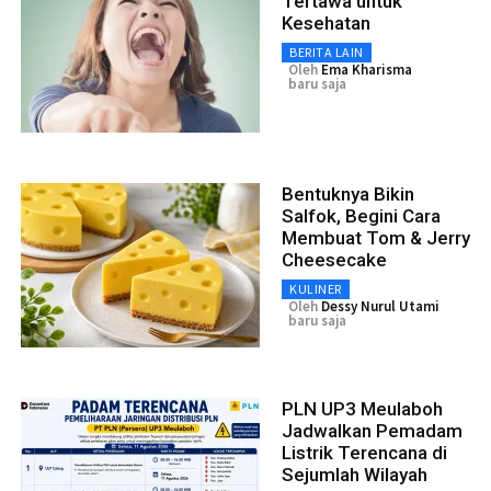
Tertawa untuk
Kesehatan
BERITA LAIN
Oleh
Ema Kharisma
baru saja
Bentuknya Bikin
Salfok, Begini Cara
Membuat Tom & Jerry
Cheesecake
KULINER
Oleh
Dessy Nurul Utami
baru saja
PLN UP3 Meulaboh
Jadwalkan Pemadam
Listrik Terencana di
Sejumlah Wilayah