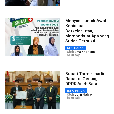
Menyusui untuk Awal
Kehidupan
Berkelanjutan,
Memperkuat Apa yang
Sudah Terbukti
KESEHATAN
Oleh
Ema Kharisma
baru saja
Bupati Tarmizi hadiri
Rapat di Gedung
DPRK Aceh Barat
INFO PEMDA
Oleh
John Nehro
baru saja