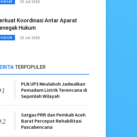
29 Jul 2026
HUKUM
erkuat Koordinasi Antar Aparat
enegak Hukum
29 Jul 2026
HUKUM
ERITA
TERPOPULER
PLN UP3 Meulaboh Jadwalkan
01
Pemadam Listrik Terencana di
Sejumlah Wilayah
Satgas PRR dan Pemkab Aceh
02
Barat Percepat Rehabilitasi
Pascabencana