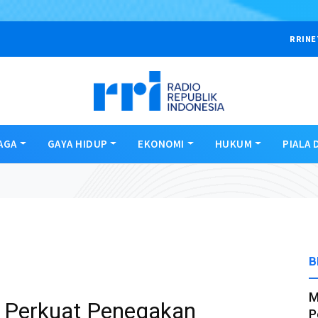
RRINE
AGA
GAYA HIDUP
EKONOMI
HUKUM
PIALA 
B
M
 Perkuat Penegakan
P