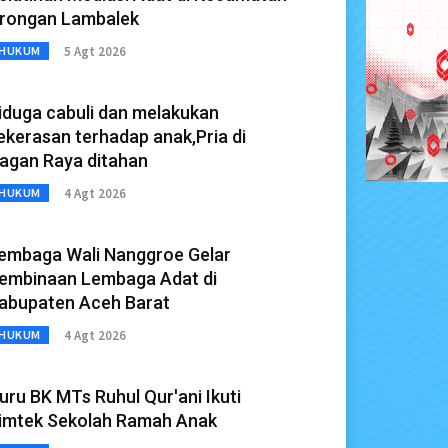
rongan Lambalek
5 Agt 2026
HUKUM
iduga cabuli dan melakukan
ekerasan terhadap anak,Pria di
agan Raya ditahan
4 Agt 2026
HUKUM
embaga Wali Nanggroe Gelar
embinaan Lembaga Adat di
abupaten Aceh Barat
4 Agt 2026
HUKUM
uru BK MTs Ruhul Qur'ani Ikuti
imtek Sekolah Ramah Anak