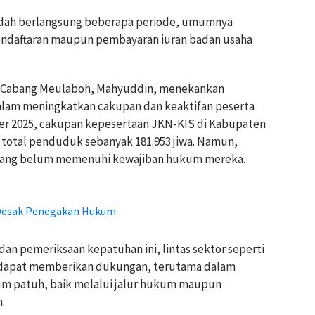
udah berlangsung beberapa periode, umumnya
endaftaran maupun pembayaran iuran badan usaha
n Cabang Meulaboh, Mahyuddin, menekankan
dalam meningkatkan cakupan dan keaktifan peserta
ber 2025, cakupan kepesertaan JKN-KIS di Kabupaten
 total penduduk sebanyak 181.953 jiwa. Namun,
 yang belum memenuhi kewajiban hukum mereka.
, Desak Penegakan Hukum
an pemeriksaan kepatuhan ini, lintas sektor seperti
an dapat memberikan dukungan, terutama dalam
um patuh, baik melalui jalur hukum maupun
.