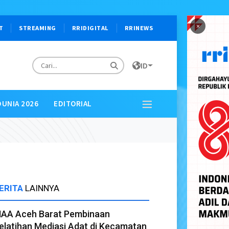
×
T
STREAMING
RRIDIGITAL
RRINEWS
ID
DUNIA 2026
EDITORIAL
ERITA
LAINNYA
AA Aceh Barat Pembinaan
elatihan Mediasi Adat di Kecamatan