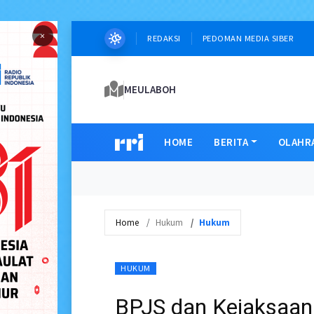
×
REDAKSI
PEDOMAN MEDIA SIBER
MEULABOH
HOME
BERITA
OLAHR
Home
Hukum
Hukum
HUKUM
BPJS dan Kejaksaan