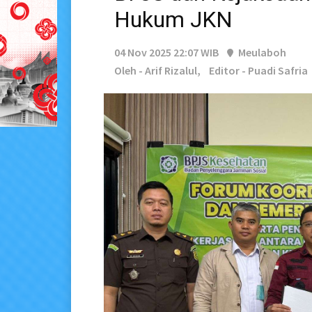
Hukum JKN
04 Nov 2025 22:07 WIB
Meulaboh
Oleh - Arif Rizalul,
Editor - Puadi Safria