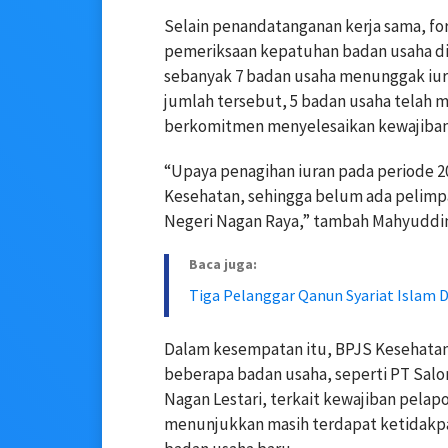
Selain penandatanganan kerja sama, fo
pemeriksaan kepatuhan badan usaha di 
sebanyak 7 badan usaha menunggak iuran
jumlah tersebut, 5 badan usaha telah m
berkomitmen menyelesaikan kewajiban
“Upaya penagihan iuran pada periode 2
Kesehatan, sehingga belum ada pelimp
Negeri Nagan Raya,” tambah Mahyuddi
Baca juga:
Tiga Pelanggar Qanun Syariat Islam 
Dalam kesempatan itu, BPJS Kesehata
beberapa badan usaha, seperti PT Sal
Nagan Lestari, terkait kewajiban pelap
menunjukkan masih terdapat ketidakpa