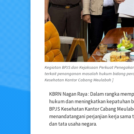
Kegiatan BPJS dan Kejaksaan Perkuat Penegaka
terkait penanganan masalah hukum bidang perd
Kesehatan Kantor Cabang Meulaboh ]
KBRN Nagan Raya : Dalam rangka mempe
hukum dan meningkatkan kepatuhan ba
BPJS Kesehatan Kantor Cabang Meulab
menandatangani perjanjian kerja sama
dan tata usaha negara.