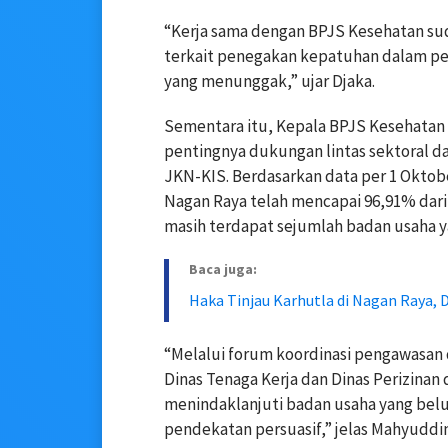
“Kerja sama dengan BPJS Kesehatan s
terkait penegakan kepatuhan dalam p
yang menunggak,” ujar Djaka.
Sementara itu, Kepala BPJS Kesehata
pentingnya dukungan lintas sektoral 
JKN-KIS. Berdasarkan data per 1 Okto
Nagan Raya telah mencapai 96,91% dari
masih terdapat sejumlah badan usaha
Baca juga:
Haka Tinjau Karhutla di Nagan Raya
“Melalui forum koordinasi pengawasan d
Dinas Tenaga Kerja dan Dinas Perizin
menindaklanjuti badan usaha yang bel
pendekatan persuasif,” jelas Mahyuddin