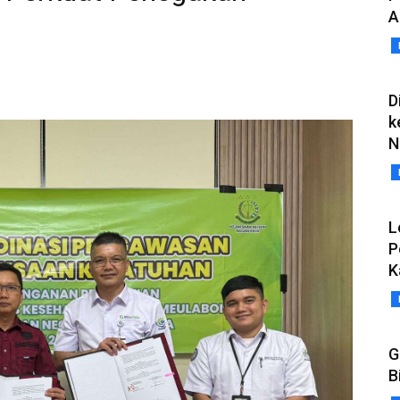
A
D
k
N
L
P
K
G
B