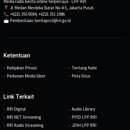
Media radio berita online terpercaya - LPP RRI
📍 Jl. Medan Merdeka Barat No.4-5, Jakarta Pusat.
📞 +6221 350 0584, +6221 351 1086
📩 Pemberitaan: beritapro3@rri.go.id
Ketentuan
Kebijakan Privasi
Tentang Kami
Pedoman Media Siber
Peta Situs
Link Terkait
RRI Digital
Audio Library
RRI NET Streaming
PPID LPP RRI
RRI Radio Streaming
JDIH LPP RRI