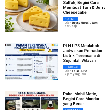
Salfok, Begini Cara
Membuat Tom & Jerry
Cheesecake
KULINER
Oleh
Dessy Nurul Utami
baru saja
PLN UP3 Meulaboh
Jadwalkan Pemadam
Listrik Terencana di
Sejumlah Wilayah
REGIONAL
Oleh
Faisal.LPU
2 jam yang lalu
Pakai Mobil Matic,
Begini Cara Mundur
yang Benar