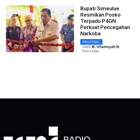
Bupati Simeulue
Resmikan Posko
Terpadu P4GN
Perkuat Pencegahan
Narkoba
REGIONAL
Oleh
M. Irhamsyah N.
baru saja