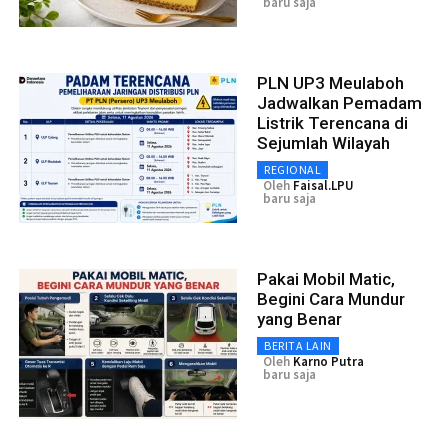
baru saja
PLN UP3 Meulaboh
Jadwalkan Pemadam
Listrik Terencana di
Sejumlah Wilayah
REGIONAL
Oleh
Faisal.LPU
baru saja
Pakai Mobil Matic,
Begini Cara Mundur
yang Benar
BERITA LAIN
Oleh
Karno Putra
baru saja