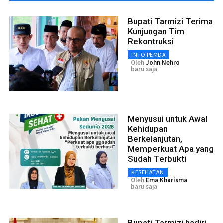
Bupati Tarmizi Terima
Kunjungan Tim
Rekontruksi
INFO PEMDA
Oleh
John Nehro
baru saja
Menyusui untuk Awal
Kehidupan
Berkelanjutan,
Memperkuat Apa yang
Sudah Terbukti
KESEHATAN
Oleh
Ema Kharisma
baru saja
Bupati Tarmizi hadiri