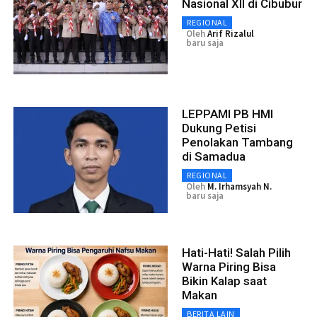
Nasional XII di Cibubur
REGIONAL
Oleh
Arif Rizalul
baru saja
LEPPAMI PB HMI
Dukung Petisi
Penolakan Tambang
di Samadua
REGIONAL
Oleh
M. Irhamsyah N.
baru saja
Hati-Hati! Salah Pilih
Warna Piring Bisa
Bikin Kalap saat
Makan
BERITA LAIN