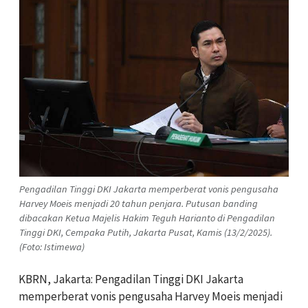
Pengadilan Tinggi DKI Jakarta memperberat vonis pengusaha
Harvey Moeis menjadi 20 tahun penjara. Putusan banding
dibacakan Ketua Majelis Hakim Teguh Harianto di Pengadilan
Tinggi DKI, Cempaka Putih, Jakarta Pusat, Kamis (13/2/2025).
(Foto: Istimewa)
KBRN, Jakarta: Pengadilan Tinggi DKI Jakarta
memperberat vonis pengusaha Harvey Moeis menjadi