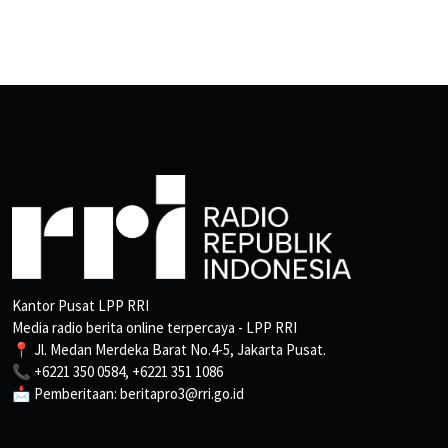
Kantor Pusat LPP RRI
Media radio berita online terpercaya - LPP RRI
📍 Jl. Medan Merdeka Barat No.4-5, Jakarta Pusat.
📞 +6221 350 0584, +6221 351 1086
📩 Pemberitaan: beritapro3@rri.go.id