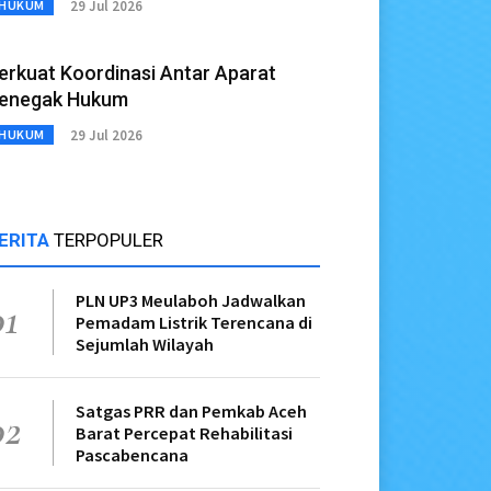
29 Jul 2026
HUKUM
erkuat Koordinasi Antar Aparat
enegak Hukum
29 Jul 2026
HUKUM
ERITA
TERPOPULER
PLN UP3 Meulaboh Jadwalkan
01
Pemadam Listrik Terencana di
Sejumlah Wilayah
Satgas PRR dan Pemkab Aceh
02
Barat Percepat Rehabilitasi
Pascabencana