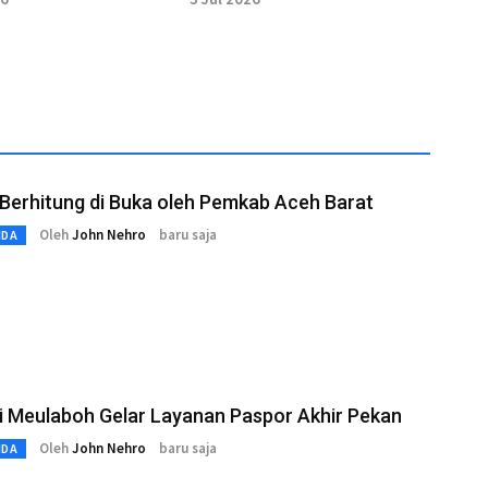
aya ditahan
Berhitung di Buka oleh Pemkab Aceh Barat
Oleh
John Nehro
baru saja
MDA
i Meulaboh Gelar Layanan Paspor Akhir Pekan
Oleh
John Nehro
baru saja
MDA