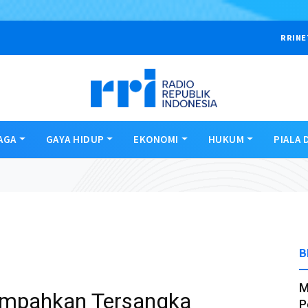
RRINE
AGA
GAYA HIDUP
EKONOMI
HUKUM
PIALA 
B
M
Limpahkan Tersangka
P