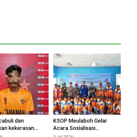
cabuli dan
KSOP Meulaboh Gelar
kan kekerasan
Acara Sosialisasi
p anak,Pria di
Keselamatan Pelayaran
26
3 Jul 2026