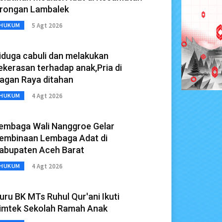
rongan Lambalek
5 Agt 2026
HUKUM
iduga cabuli dan melakukan
ekerasan terhadap anak,Pria di
agan Raya ditahan
4 Agt 2026
HUKUM
embaga Wali Nanggroe Gelar
embinaan Lembaga Adat di
abupaten Aceh Barat
4 Agt 2026
HUKUM
uru BK MTs Ruhul Qur'ani Ikuti
imtek Sekolah Ramah Anak