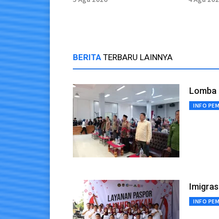
Arongan Lambalek
Nagan R
BERITA
TERBARU LAINNYA
Lomba 
INFO PE
Imigras
INFO PE