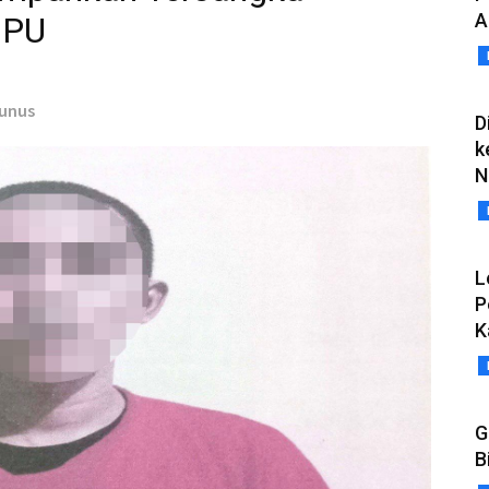
A
JPU
Yunus
D
k
N
L
P
K
G
B