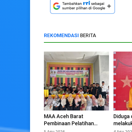
REKOMENDASI
BERITA
MAA Aceh Barat
Diduga 
Pembinaan Pelatihan
melaku
Mediasi Adat di Kecamatan
terhada
5 Agu 2026
4 Agu 20