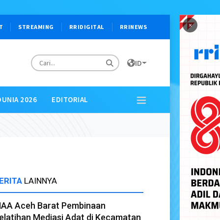
×
T
STREAMING
RRIDIGITAL
RRINEWS
ID
DUNIA 2026
EDITORIAL
ERITA
LAINNYA
AA Aceh Barat Pembinaan
elatihan Mediasi Adat di Kecamatan