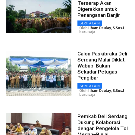
Terserap Akan
Digerakkan untuk
Penanganan Banjir
BERITA LAIN
Oleh
Ilham Daulay, S.Sos.I
baru saja
Calon Paskibraka Deli
Serdang Mulai Diklat,
Wabup: Bukan
Sekadar Petugas
Pengibar
BERITA LAIN
Oleh
Ilham Daulay, S.Sos.I
baru saja
Pemkab Deli Serdang
Dukung Kolaborasi
dengan Pengelola Tol
Medan–Binjai