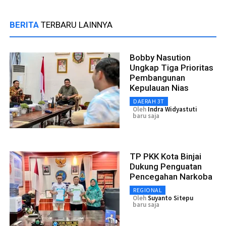
BERITA
TERBARU LAINNYA
Bobby Nasution
Ungkap Tiga Prioritas
Pembangunan
Kepulauan Nias
DAERAH 3T
Oleh
Indra Widyastuti
baru saja
TP PKK Kota Binjai
Dukung Penguatan
Pencegahan Narkoba
REGIONAL
Oleh
Suyanto Sitepu
baru saja