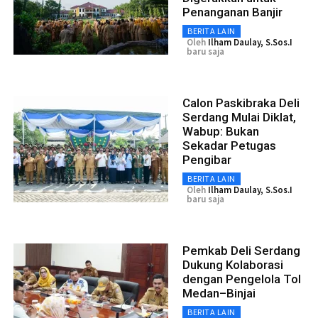
Penanganan Banjir
BERITA LAIN
Oleh
Ilham Daulay, S.Sos.I
baru saja
Calon Paskibraka Deli
Serdang Mulai Diklat,
Wabup: Bukan
Sekadar Petugas
Pengibar
BERITA LAIN
Oleh
Ilham Daulay, S.Sos.I
baru saja
Pemkab Deli Serdang
Dukung Kolaborasi
dengan Pengelola Tol
Medan–Binjai
BERITA LAIN