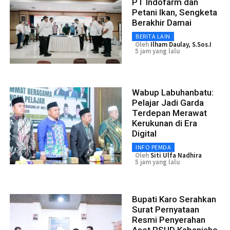
PT Indofarm dan
Petani Ikan, Sengketa
Berakhir Damai
BERITA LAIN
Oleh
Ilham Daulay, S.Sos.I
5 jam yang lalu
Wabup Labuhanbatu:
Pelajar Jadi Garda
Terdepan Merawat
Kerukunan di Era
Digital
INFO PEMDA
Oleh
Siti Ulfa Nadhira
5 jam yang lalu
Bupati Karo Serahkan
Surat Pernyataan
Resmi Penyerahan
Aset RSUD Kabanjahe