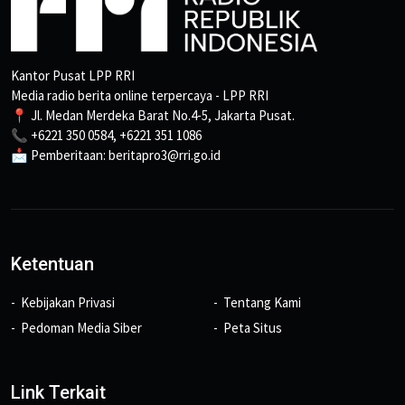
Kantor Pusat LPP RRI
Media radio berita online terpercaya - LPP RRI
📍 Jl. Medan Merdeka Barat No.4-5, Jakarta Pusat.
📞 +6221 350 0584, +6221 351 1086
📩 Pemberitaan: beritapro3@rri.go.id
Ketentuan
Kebijakan Privasi
Tentang Kami
Pedoman Media Siber
Peta Situs
Link Terkait