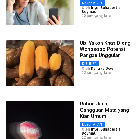
KESEHATAN
Oleh
Inyel Suhadertia
Boymau
12 jam yang lalu
Ubi Yakon Khas Dieng
Wonosobo Potensi
Pangan Unggulan
KULINER
Oleh
Kartika Dewi
12 jam yang lalu
Rabun Jauh,
Gangguan Mata yang
Kian Umum
KESEHATAN
Oleh
Inyel Suhadertia
Boymau
12 jam yang lalu