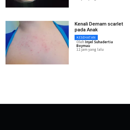
Kenali Demam scarlet
pada Anak
KESEHATAN
Oleh
Inyel Suhadertia
Boymau
12 jam yang lalu