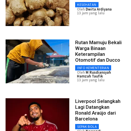
KESEHATAN
Oleh
Dwita Ardiyana
13 jam yang lalu
Rutan Mamuju Bekali
Warga Binaan
Keterampilan
Otomotif dan Ducco
INFO KEMENTERIAN
Oleh
M Rusdiansyah
Hamzah Taufik
13 jam yang lalu
Liverpool Selangkah
Lagi Datangkan
Ronald Araújo dari
Barcelona
SEPAK BOLA