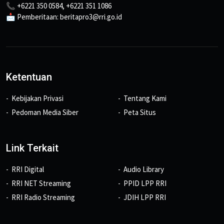
📞 +6221 350 0584, +6221 351 1086
📩 Pemberitaan: beritapro3@rri.go.id
Ketentuan
Kebijakan Privasi
Tentang Kami
Pedoman Media Siber
Peta Situs
Link Terkait
RRI Digital
Audio Library
RRI NET Streaming
PPID LPP RRI
RRI Radio Streaming
JDIH LPP RRI