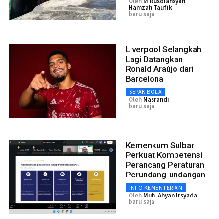
Oleh
M Rusdiansyah
Hamzah Taufik
baru saja
Liverpool Selangkah
Lagi Datangkan
Ronald Araújo dari
Barcelona
SEPAK BOLA
Oleh
Nasrandi
baru saja
Kemenkum Sulbar
Perkuat Kompetensi
Perancang Peraturan
Perundang-undangan
INFO KEMENTERIAN
Oleh
Muh. Ahyan Irsyada
baru saja