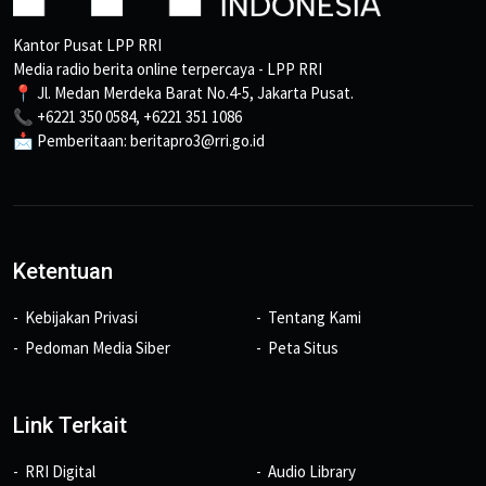
Kantor Pusat LPP RRI
Media radio berita online terpercaya - LPP RRI
📍 Jl. Medan Merdeka Barat No.4-5, Jakarta Pusat.
📞 +6221 350 0584, +6221 351 1086
📩 Pemberitaan: beritapro3@rri.go.id
Ketentuan
Kebijakan Privasi
Tentang Kami
Pedoman Media Siber
Peta Situs
Link Terkait
RRI Digital
Audio Library