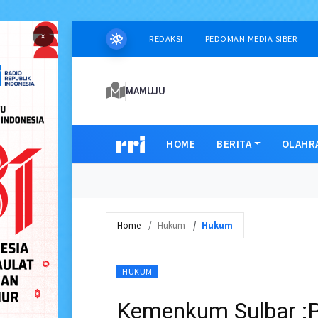
×
REDAKSI
PEDOMAN MEDIA SIBER
MAMUJU
HOME
BERITA
OLAHR
Home
Hukum
Hukum
HUKUM
Kemenkum Sulbar :P