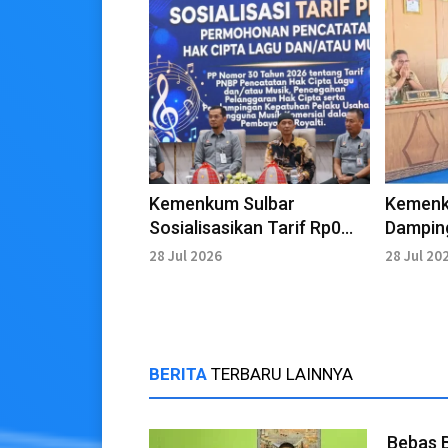
Kemenkum Sulbar
Kemenk
Sosialisasikan Tarif Rp0
Dampin
Hak Cipta Lagu dan Royalti
Raperda
28 Jul 2026
28 Jul 20
Retrib
BERITA
TERBARU LAINNYA
Bebas 