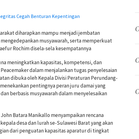
egritas Cegah Benturan Kepentingan
yarakat diharapkan mampu menjadi jembatan
s, mengedepankan musyawarah, serta memperkuat
Saefur Rochim disela-sela kesempatannya
una meningkatkan kapasitas, kompetensi, dan
on Peacemaker dalam menjalankan tugas penyelesaian
giatan dibuka oleh Kepala Divisi Peraturan Perundang-
enekankan pentingnya peran juru damai yang
dan berbasis musyawarah dalam menyelesaikan
 John Batara Manikallo menyampaikan rencana
kepala desa dan lurah se-Sulawesi Barat yang akan
gian dari penguatan kapasitas aparatur di tingkat