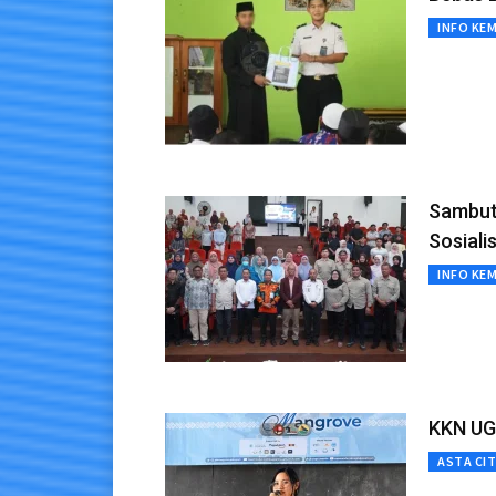
INFO KE
Sambut
Sosiali
INFO KE
KKN UG
ASTA CI