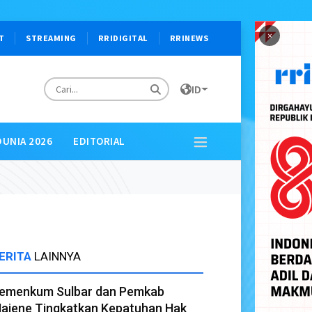
×
T
STREAMING
RRIDIGITAL
RRINEWS
ID
DUNIA 2026
EDITORIAL
ERITA
LAINNYA
emenkum Sulbar dan Pemkab
ajene Tingkatkan Kepatuhan Hak