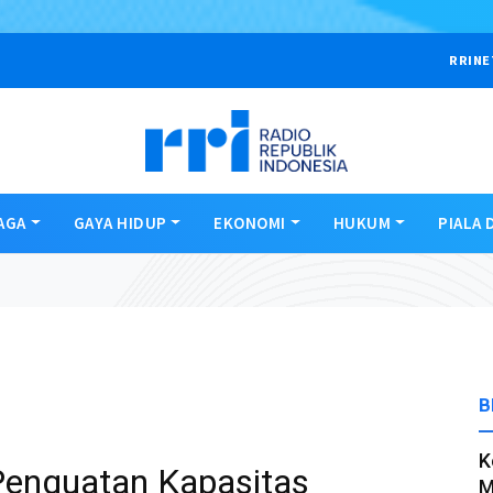
RRINE
AGA
GAYA HIDUP
EKONOMI
HUKUM
PIALA 
B
K
enguatan Kapasitas
M