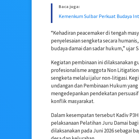
Baca juga:
Kemenkum Sulbar Perkuat Budaya Int
“Kehadiran peacemaker di tengah mas
penyelesaian sengketa secara humani
budaya damai dan sadar hukum,” ujar 
Kegiatan pembinaan ini dilaksanakan g
profesionalisme anggota Non Litigati
sengketa melalui jalur non-litigasi. Ke
undangan dan Pembinaan Hukum yang m
mengedepankan pendekatan persuasif 
konflik masyarakat.
Dalam kesempatan tersebut Kadiv P3H
pelaksanaan Pelatihan Juru Damai bagi 
dilaksanakan pada Juni 2026 sebagai ba
desa dan kelurahan.