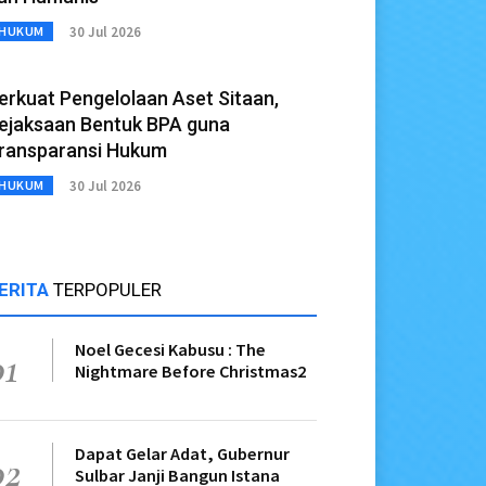
30 Jul 2026
HUKUM
erkuat Pengelolaan Aset Sitaan,
ejaksaan Bentuk BPA guna
ransparansi Hukum
30 Jul 2026
HUKUM
ERITA
TERPOPULER
Noel Gecesi Kabusu : The
01
Nightmare Before Christmas2
Dapat Gelar Adat, Gubernur
02
Sulbar Janji Bangun Istana