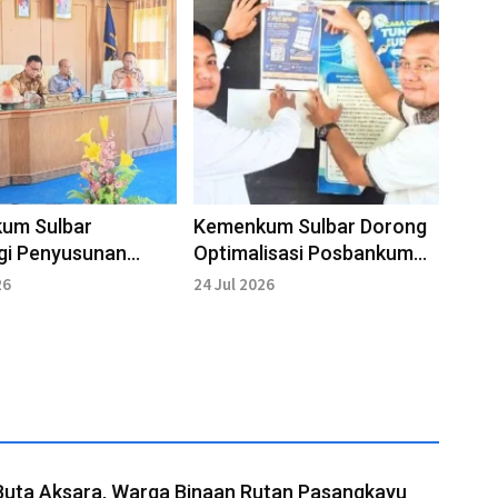
um Sulbar
Kemenkum Sulbar Dorong
gi Penyusunan
Optimalisasi Posbankum
 Pajak dan
dan Literasi Hukum di
26
24 Jul 2026
usi Mamasa
Mamasa
Buta Aksara, Warga Binaan Rutan Pasangkayu