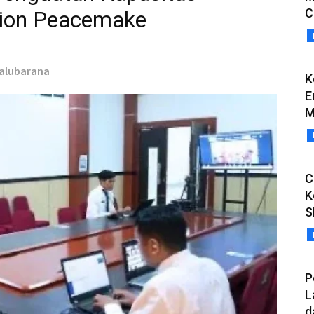
C
tion Peacemake
Salubarana
K
E
M
C
K
S
P
L
d