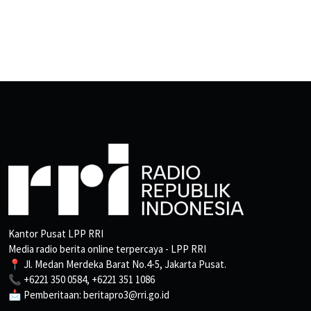
Kantor Pusat LPP RRI
Media radio berita online terpercaya - LPP RRI
📍 Jl. Medan Merdeka Barat No.4-5, Jakarta Pusat.
📞 +6221 350 0584, +6221 351 1086
📩 Pemberitaan: beritapro3@rri.go.id