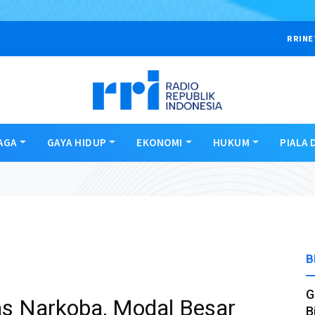
RRINE
AGA
GAYA HIDUP
EKONOMI
HUKUM
PIALA 
B
G
s Narkoba, Modal Besar
B