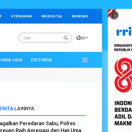
×
T
STREAMING
RRIDIGITAL
RRINEWS
ID
DUNIA 2026
EDITORIAL
ERITA
LAINNYA
agalkan Peredaran Sabu, Polres
ireuen Raih Apresiasi dari Haji Uma