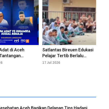
Adat di Aceh
Satlantas Bireuen Edukasi
 Tantangan
Pelajar Tertib Berlalu
ran Nilai
Lintas
26
17 Jul 2026
Kesehatan Aceh Bagikan Delapan Tips Hadapi