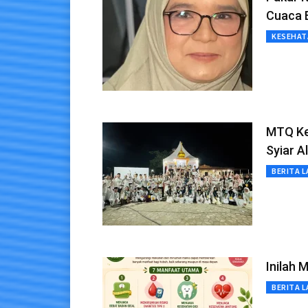
Cuaca 
KESEHAT
MTQ Ke-
Syiar 
BERITA L
Inilah 
BERITA L