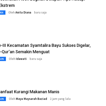
Ekstrem
Oleh
Anita Diana
baru saja
AN
III Kecamatan Syamtalira Bayu Sukses Digelar,
Al-Qur’an Semakin Menguat
Oleh
Idawati
baru saja
AIN
Manfaat Kurangi Makanan Manis
Oleh
Maya Maysarah Baziad
2 jam yang lalu
AIN