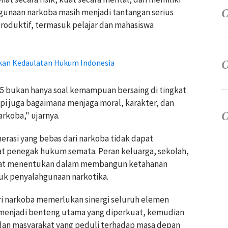
hgunaan narkoba masih menjadi tantangan serius
roduktif, termasuk pelajar dan mahasiswa
kan Kedaulatan Hukum Indonesia
5 bukan hanya soal kemampuan bersaing di tingkat
pi juga bagaimana menjaga moral, karakter, dan
rkoba," ujarnya.
erasi yang bebas dari narkoba tidak dapat
 penegak hukum semata. Peran keluarga, sekolah,
angat menentukan dalam membangun ketahanan
uk penyalahgunaan narkotika.
i narkoba memerlukan sinergi seluruh elemen
 menjadi benteng utama yang diperkuat, kemudian
dan masyarakat yang peduli terhadap masa depan