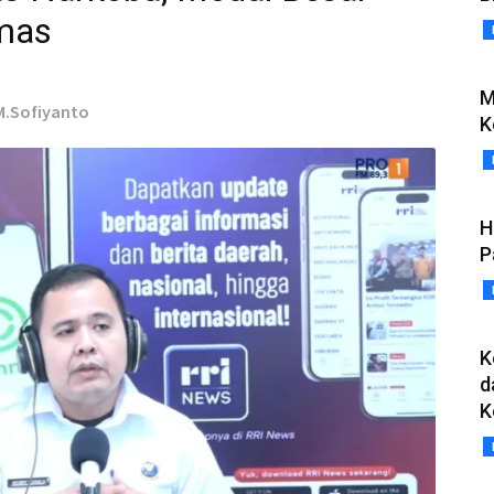
mas
M
 M.Sofiyanto
K
H
P
K
d
K