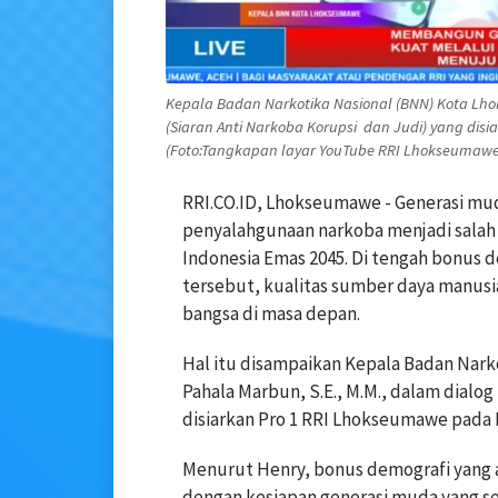
Kepala Badan Narkotika Nasional (BNN) Kota Lho
(Siaran Anti Narkoba Korupsi dan Judi) yang dis
(Foto:Tangkapan layar YouTube RRI Lhokseumawe
RRI.CO.ID, Lhokseumawe - Generasi mud
penyalahgunaan narkoba menjadi salah 
Indonesia Emas 2045. Di tengah bonus d
tersebut, kualitas sumber daya manus
bangsa di masa depan.
Hal itu disampaikan Kepala Badan Nar
Pahala Marbun, S.E., M.M., dalam dialo
disiarkan Pro 1 RRI Lhokseumawe pada R
Menurut Henry, bonus demografi yang a
dengan kesiapan generasi muda yang seh