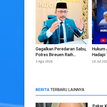
Gagalkan Peredaran Sabu,
Hukum 
Polres Bireuen Raih
Hadapi
Apresiasi dari Haji Uma
Pergese
3 Agu 2026
18 Jul 20
BERITA
TERBARU LAINNYA
Pakar 