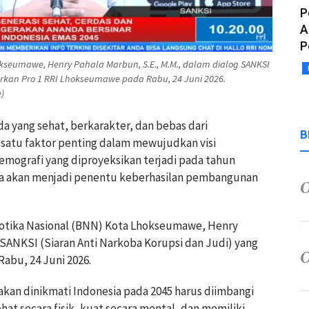
P
A
P
kseumawe, Henry Pahala Marbun, S.E., M.M., dalam dialog SANKSI
iarkan Pro 1 RRI Lhokseumawe pada Rabu, 24 Juni 2026.
)
a yang sehat, berkarakter, dan bebas dari
B
satu faktor penting dalam mewujudkan visi
emografi yang diproyeksikan terjadi pada tahun
ia akan menjadi penentu keberhasilan pembangunan
kotika Nasional (BNN) Kota Lhokseumawe, Henry
g SANKSI (Siaran Anti Narkoba Korupsi dan Judi) yang
abu, 24 Juni 2026.
kan dinikmati Indonesia pada 2045 harus diimbangi
at secara fisik, kuat secara mental, dan memiliki