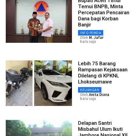
Bupati Aceh Timur
Temui BNPB, Minta
Percepatan Pencairan
Dana bagi Korban
Banjir
INFO PEMDA
Oleh
M. Jafar
baru saja
Lebih 75 Barang
Rampasan Kejaksaan
Dilelang di KPKNL
Lhokseumawe
KEUANGAN
Oleh
Anita Diana
baru saja
Delapan Santri
Misbahul Ulum Ikuti
Jambore Nasional XII