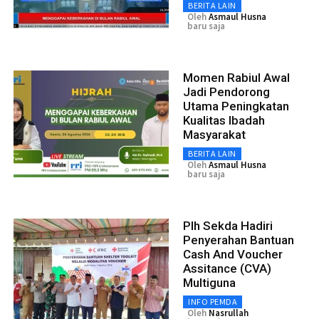
BERITA LAIN
Oleh
Asmaul Husna
baru saja
Momen Rabiul Awal
Jadi Pendorong
Utama Peningkatan
Kualitas Ibadah
Masyarakat
BERITA LAIN
Oleh
Asmaul Husna
baru saja
Plh Sekda Hadiri
Penyerahan Bantuan
Cash And Voucher
Assitance (CVA)
Multiguna
INFO PEMDA
Oleh
Nasrullah