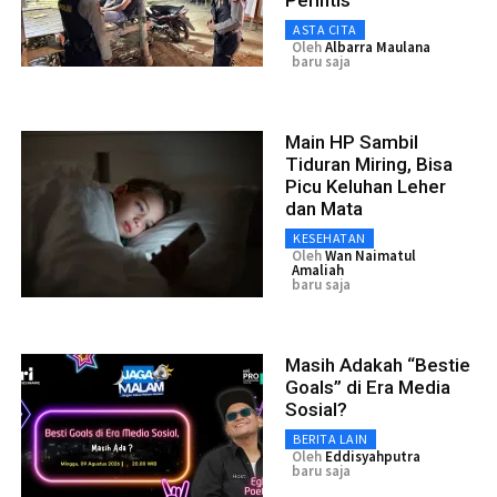
Perintis
ASTA CITA
Oleh
Albarra Maulana
baru saja
Main HP Sambil
Tiduran Miring, Bisa
Picu Keluhan Leher
dan Mata
KESEHATAN
Oleh
Wan Naimatul
Amaliah
baru saja
Masih Adakah “Bestie
Goals” di Era Media
Sosial?
BERITA LAIN
Oleh
Eddisyahputra
baru saja