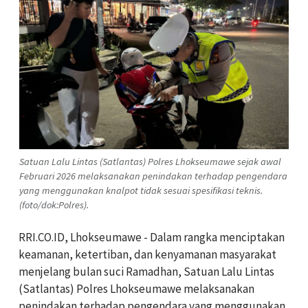
Satuan Lalu Lintas (Satlantas) Polres Lhokseumawe sejak awal
Februari 2026 melaksanakan penindakan terhadap pengendara
yang menggunakan knalpot tidak sesuai spesifikasi teknis.
(foto/dok:Polres).
RRI.CO.ID, Lhokseumawe -
Dalam rangka menciptakan
keamanan, ketertiban, dan kenyamanan masyarakat
menjelang bulan suci Ramadhan, Satuan Lalu Lintas
(Satlantas) Polres Lhokseumawe melaksanakan
penindakan terhadap pengendara yang menggunakan