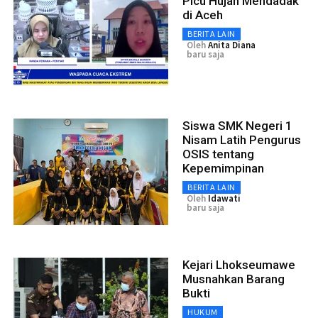
Picu Hujan Mendadak
di Aceh
BERITA LAIN
Oleh
Anita Diana
baru saja
Siswa SMK Negeri 1
Nisam Latih Pengurus
OSIS tentang
Kepemimpinan
BERITA LAIN
Oleh
Idawati
baru saja
Kejari Lhokseumawe
Musnahkan Barang
Bukti
HUKUM