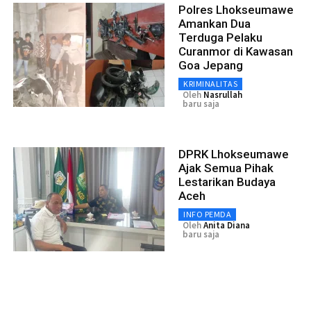
Polres Lhokseumawe
Amankan Dua
Terduga Pelaku
Curanmor di Kawasan
Goa Jepang
KRIMINALITAS
Oleh
Nasrullah
baru saja
DPRK Lhokseumawe
Ajak Semua Pihak
Lestarikan Budaya
Aceh
INFO PEMDA
Oleh
Anita Diana
baru saja