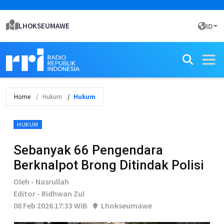
LHOKSEUMAWE
ID
Home
Hukum
Hukum
HUKUM
Sebanyak 66 Pengendara
Berknalpot Brong Ditindak Polisi
Oleh - Nasrullah
Editor - Ridhwan Zul
08 Feb 2026 17:33 WIB
Lhokseumawe