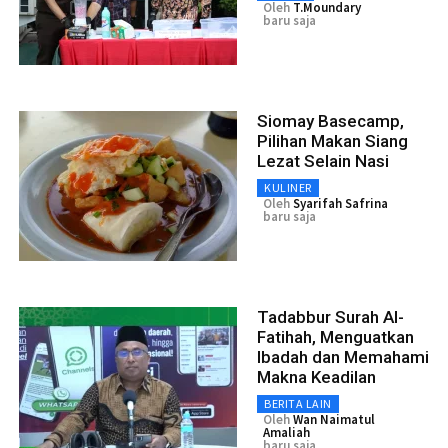
Oleh
T.moundary
baru saja
Siomay Basecamp,
Pilihan Makan Siang
Lezat Selain Nasi
KULINER
Oleh
Syarifah Safrina
baru saja
Tadabbur Surah Al-
Fatihah, Menguatkan
Ibadah dan Memahami
Makna Keadilan
BERITA LAIN
Oleh
Wan Naimatul
Amaliah
baru saja