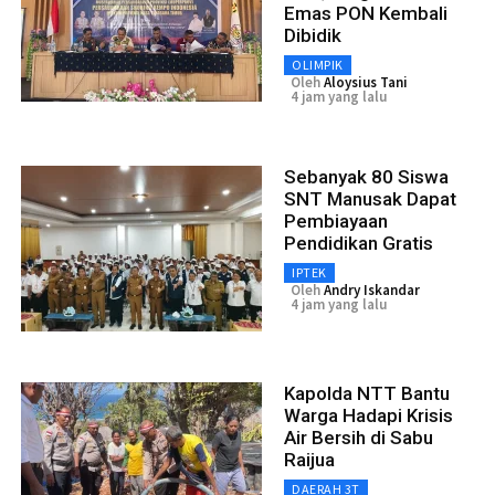
Emas PON Kembali
Dibidik
OLIMPIK
Oleh
Aloysius Tani
4 jam yang lalu
Sebanyak 80 Siswa
SNT Manusak Dapat
Pembiayaan
Pendidikan Gratis
IPTEK
Oleh
Andry Iskandar
4 jam yang lalu
Kapolda NTT Bantu
Warga Hadapi Krisis
Air Bersih di Sabu
Raijua
DAERAH 3T