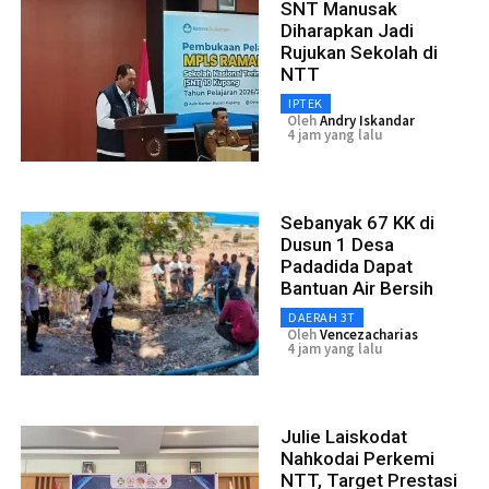
SNT Manusak
Diharapkan Jadi
Rujukan Sekolah di
NTT
IPTEK
Oleh
Andry Iskandar
4 jam yang lalu
Sebanyak 67 KK di
Dusun 1 Desa
Padadida Dapat
Bantuan Air Bersih
DAERAH 3T
Oleh
Vencezacharias
4 jam yang lalu
Julie Laiskodat
Nahkodai Perkemi
NTT, Target Prestasi