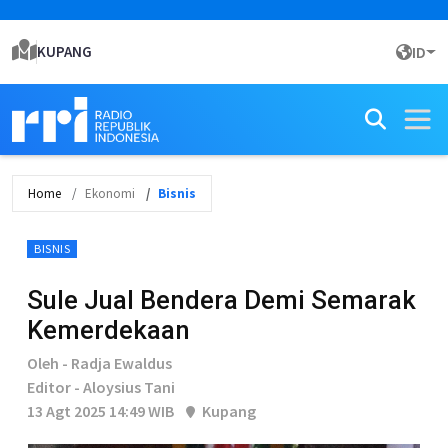
KUPANG
ID
Home
Ekonomi
Bisnis
BISNIS
Sule Jual Bendera Demi Semarak
Kemerdekaan
Oleh - Radja Ewaldus
Editor - Aloysius Tani
13 Agt 2025 14:49 WIB
Kupang