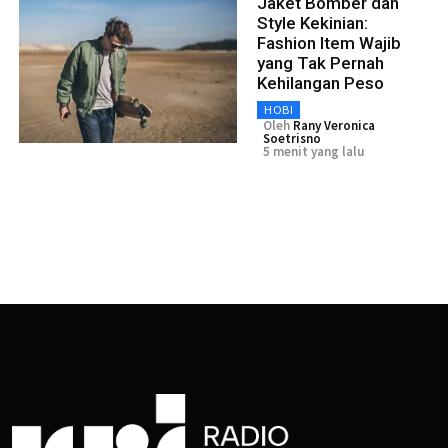
Jaket Bomber dan
Style Kekinian:
Fashion Item Wajib
yang Tak Pernah
Kehilangan Peso
HOBI
Oleh
Rany Veronica
Soetrisno
5 menit yang lalu