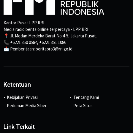
Kantor Pusat LPP RRI
Media radio berita online terpercaya - LPP RRI
📍 Jl. Medan Merdeka Barat No.4-5, Jakarta Pusat.
📞 +6221 350 0584, +6221 351 1086
📩 Pemberitaan: beritapro3@rri.go.id
Ketentuan
Kebijakan Privasi
Tentang Kami
Pedoman Media Siber
Peta Situs
Link Terkait