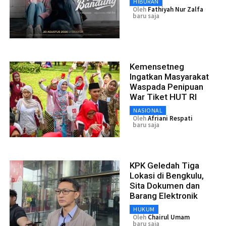
HIBURAN
Oleh
Fathiyah Nur Zalfa
baru saja
Kemensetneg
Ingatkan Masyarakat
Waspada Penipuan
War Tiket HUT RI
NASIONAL
Oleh
Afriani Respati
baru saja
KPK Geledah Tiga
Lokasi di Bengkulu,
Sita Dokumen dan
Barang Elektronik
HUKUM
Oleh
Chairul Umam
baru saja