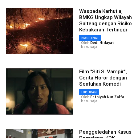
Waspada Karhutla,
BMKG Ungkap Wilayah
Sulteng dengan Risiko
Kebakaran Tertinggi
NASIONAL
Oleh
Dedi Hidayat
baru saja
Film "Siti Si Vampir",
Cerita Horor dengan
Sentuhan Komedi
HIBURAN
Oleh
Fathiyah Nur Zalfa
baru saja
Penggeledahan Kasus
Pemalang, KPK