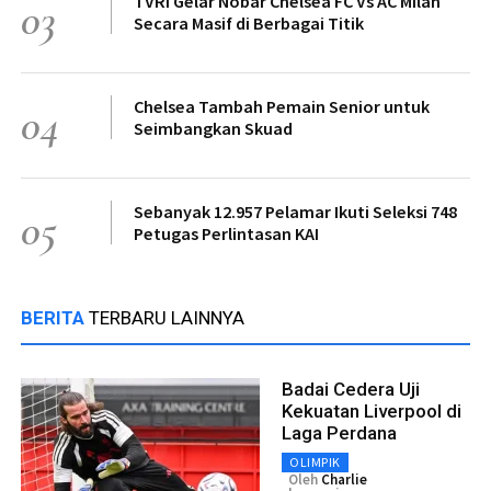
TVRI Gelar Nobar Chelsea FC Vs AC Milan
03
Secara Masif di Berbagai Titik
Chelsea Tambah Pemain Senior untuk
04
Seimbangkan Skuad
Sebanyak 12.957 Pelamar Ikuti Seleksi 748
05
Petugas Perlintasan KAI
BERITA
TERBARU LAINNYA
Badai Cedera Uji
Kekuatan Liverpool di
Laga Perdana
OLIMPIK
Oleh
Charlie