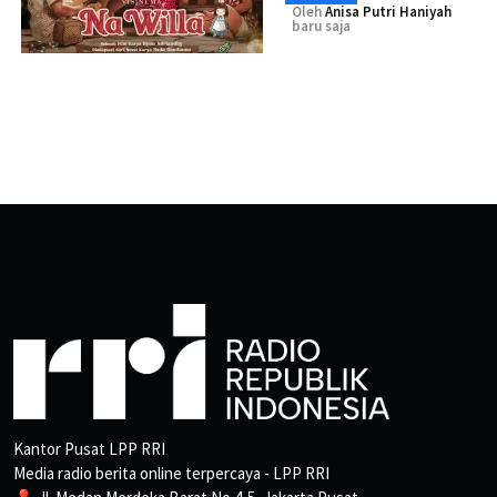
Oleh
Anisa Putri Haniyah
baru saja
Kantor Pusat LPP RRI
Media radio berita online terpercaya - LPP RRI