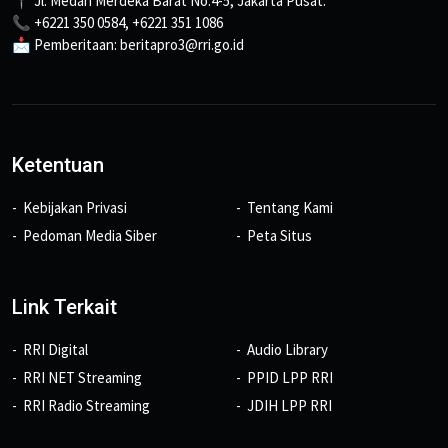
📍 Jl. Medan Merdeka Barat No.4-5, Jakarta Pusat.
📞 +6221 350 0584, +6221 351 1086
📩 Pemberitaan: beritapro3@rri.go.id
Ketentuan
Kebijakan Privasi
Tentang Kami
Pedoman Media Siber
Peta Situs
Link Terkait
RRI Digital
Audio Library
RRI NET Streaming
PPID LPP RRI
RRI Radio Streaming
JDIH LPP RRI