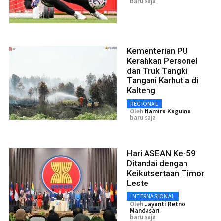
baru saja
Kementerian PU
Kerahkan Personel
dan Truk Tangki
Tangani Karhutla di
Kalteng
REGIONAL
Oleh
Namira Kaguma
baru saja
Hari ASEAN Ke-59
Ditandai dengan
Keikutsertaan Timor
Leste
INTERNASIONAL
Oleh
Jayanti Retno
Mandasari
baru saja