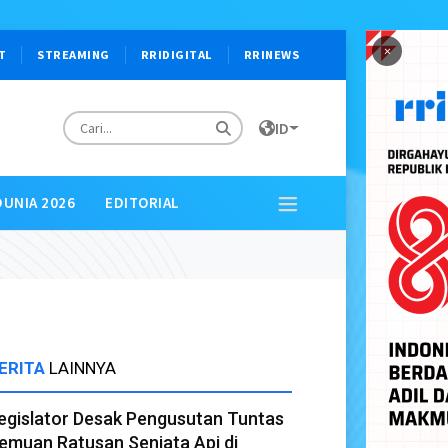
×
T
STREAMING
RRIDIGITAL
RRINEWS
ID
DUNIA 2026
EDITORIAL
ERITA
LAINNYA
egislator Desak Pengusutan Tuntas
emuan Ratusan Senjata Api di