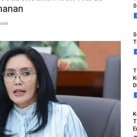
S
manan
taan
S
T
T
K
D
K
T
E