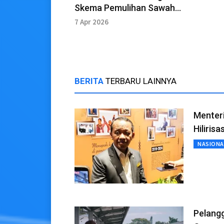
Skema Pemulihan Sawah
yang Terdampak Banjir
7 Apr 2026
BERITA
TERBARU LAINNYA
Menter
Hilirisas
NASIONA
Pelang