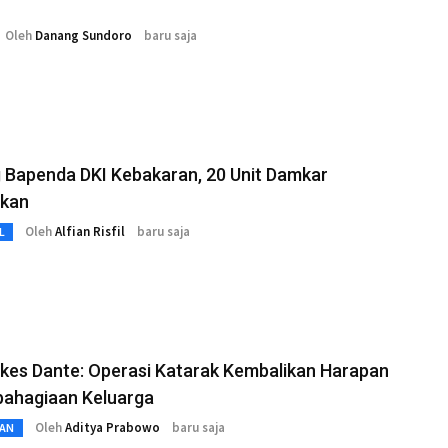
Oleh
Danang Sundoro
baru saja
 Bapenda DKI Kebakaran, 20 Unit Damkar
hkan
Oleh
Alfian Risfil
baru saja
L
es Dante: Operasi Katarak Kembalikan Harapan
bahagiaan Keluarga
Oleh
Aditya Prabowo
baru saja
AN