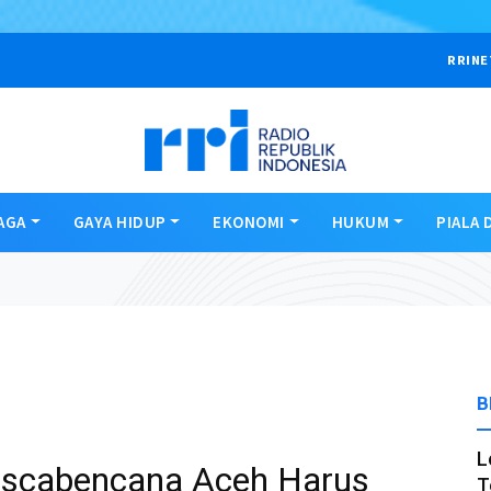
RRINE
AGA
GAYA HIDUP
EKONOMI
HUKUM
PIALA 
B
L
Pascabencana Aceh Harus
T