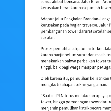
serius akibat bencana. Jalur Biren–Ar
kerusakan berat karena sejumlah tower 
Adapun jalur Pangkalan Brandan–Langs
kerusakan pada bagian traverse. Jalur
pembangunan tower darurat setelah se
susulan.
Proses pemulihan di jalur ini terkend
karena banjir belum surut dan masih te
menekankan bahwa perbaikan tower tran
tinggi, baik bagi warga maupun petugas
Oleh karena itu, pemulihan kelistrikan 
mengikuti tahapan teknis yang aman.
“Saat ini PLN terus melakukan upaya pe
tower, hingga pemasangan tower darur
menjamin pemulihan listrik secara men