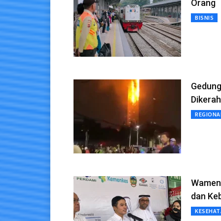
Orang
BISNIS
Gedung
Dikera
REGIONA
Wamenk
dan Ke
KESEHAT