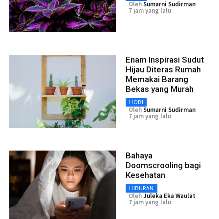
Oleh
Sumarni Sudirman
7 jam yang lalu
Enam Inspirasi Sudut
Hijau Diteras Rumah
Memakai Barang
Bekas yang Murah
HOBI
Oleh
Sumarni Sudirman
7 jam yang lalu
Bahaya
Doomscrooling bagi
Kesehatan
HIBURAN
Oleh
Juleka Eka Waulat
7 jam yang lalu