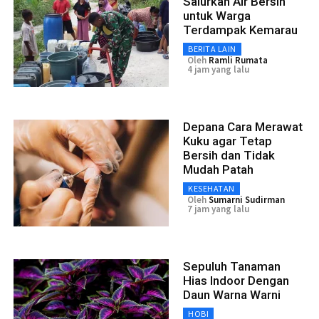
Salurkan Air Bersih
untuk Warga
Terdampak Kemarau
BERITA LAIN
Oleh
Ramli Rumata
4 jam yang lalu
Depana Cara Merawat
Kuku agar Tetap
Bersih dan Tidak
Mudah Patah
KESEHATAN
Oleh
Sumarni Sudirman
7 jam yang lalu
Sepuluh Tanaman
Hias Indoor Dengan
Daun Warna Warni
HOBI