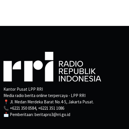
Kantor Pusat LPP RRI
Media radio berita online terpercaya - LPP RRI
📍 Jl. Medan Merdeka Barat No.4-5, Jakarta Pusat.
📞 +6221 350 0584, +6221 351 1086
📩 Pemberitaan: beritapro3@rri.go.id