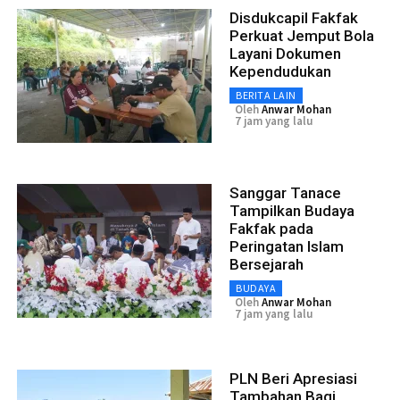
Disdukcapil Fakfak
Perkuat Jemput Bola
Layani Dokumen
Kependudukan
BERITA LAIN
Oleh
Anwar Mohan
7 jam yang lalu
Sanggar Tanace
Tampilkan Budaya
Fakfak pada
Peringatan Islam
Bersejarah
BUDAYA
Oleh
Anwar Mohan
7 jam yang lalu
PLN Beri Apresiasi
Tambahan Bagi