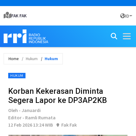
FAK FAK
ID
Home
Hukum
Hukum
HUKUM
Korban Kekerasan Diminta
Segera Lapor ke DP3AP2KB
Oleh - Januardi
Editor - Ramli Rumata
12 Feb 2026 13:24 WIB
Fak Fak