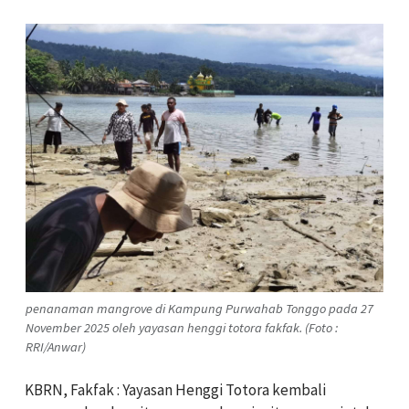
penanaman mangrove di Kampung Purwahab Tonggo pada 27
November 2025 oleh yayasan henggi totora fakfak. (Foto :
RRI/Anwar)
KBRN, Fakfak : Yayasan Henggi Totora kembali