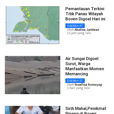
Pemantauan Terkini
Titik Panas Wilayah
Boven Digoel Hari ini
DAERAH 3T
Oleh
Akulina Jamlean
12 jam yang lalu
Air Sungai Digoel
Surut, Warga
Manfaatkan Momen
Memancing
DAERAH 3T
Oleh
Yosefina Komoyap
1 hari yang lalu
Sirih Mahal,Penikmat
Pinang di Boven