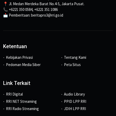
📍 Jl. Medan Merdeka Barat No.4-5, Jakarta Pusat.
📞 +6221 350 0584, +6221 351 1086
📩 Pemberitaan: beritapro3@rri.go.id
Ketentuan
Kebijakan Privasi
Tentang Kami
Pedoman Media Siber
Peta Situs
Link Terkait
RRI Digital
Audio Library
RRI NET Streaming
PPID LPP RRI
RRI Radio Streaming
JDIH LPP RRI