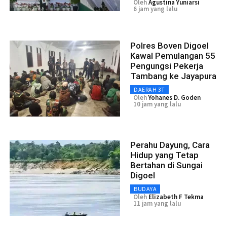
Oleh
Agustina Yuniarsi
6 jam yang lalu
Polres Boven Digoel
Kawal Pemulangan 55
Pengungsi Pekerja
Tambang ke Jayapura
DAERAH 3T
Oleh
Yohanes D. Goden
10 jam yang lalu
Perahu Dayung, Cara
Hidup yang Tetap
Bertahan di Sungai
Digoel
BUDAYA
Oleh
Elizabeth F Tekma
11 jam yang lalu