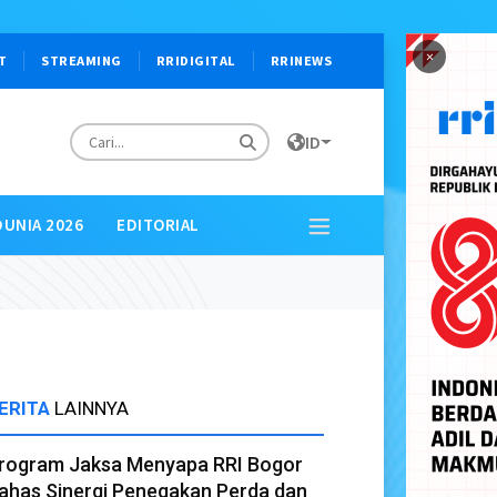
×
T
STREAMING
RRIDIGITAL
RRINEWS
ID
DUNIA 2026
EDITORIAL
ERITA
LAINNYA
rogram Jaksa Menyapa RRI Bogor
ahas Sinergi Penegakan Perda dan