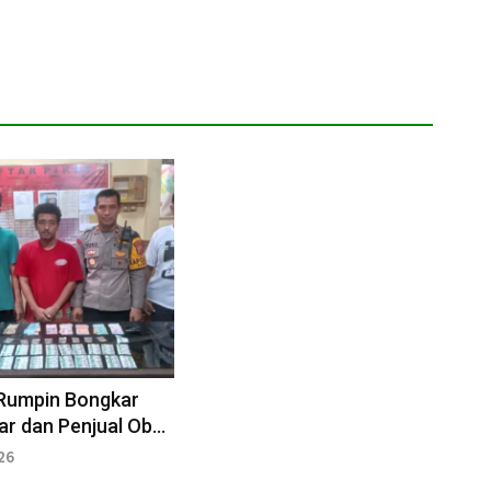
 Rumpin Bongkar
r dan Penjual Obat
ng
26