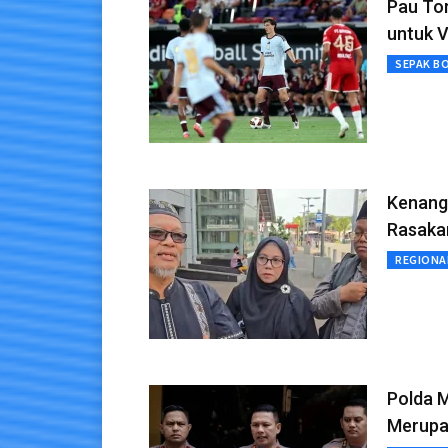
Pau Tor
untuk V
SEPAK B
Kenang 
Rasaka
REGIONA
Polda M
Merupa