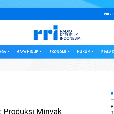
RRINE
AGA
GAYA HIDUP
EKONOMI
HUKUM
PIALA 
B
P
 Produksi Minyak
T