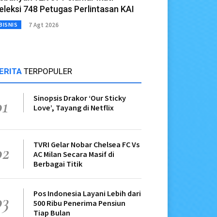
eleksi 748 Petugas Perlintasan KAI
7 Agt 2026
BISNIS
ERITA
TERPOPULER
Sinopsis Drakor ‘Our Sticky
01
Love’, Tayang di Netflix
TVRI Gelar Nobar Chelsea FC Vs
02
AC Milan Secara Masif di
Berbagai Titik
Pos Indonesia Layani Lebih dari
03
500 Ribu Penerima Pensiun
Tiap Bulan