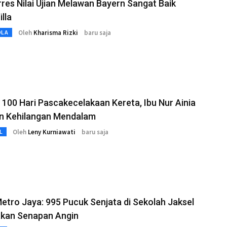
res Nilai Ujian Melawan Bayern Sangat Baik
illa
Oleh
Kharisma Rizki
baru saja
OLA
100 Hari Pascakecelakaan Kereta, Ibu Nur Ainia
n Kehilangan Mendalam
Oleh
Leny Kurniawati
baru saja
L
etro Jaya: 995 Pucuk Senjata di Sekolah Jaksel
kan Senapan Angin