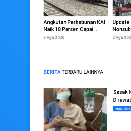
Angkutan Perkebunan KAI
Update
Naik 18 Persen Capai
Nonsubs
374.098 Ton
Bensin 
5 Agu 2026
2 Agu 20
BERITA
TERBARU LAINNYA
Sesak 
Dirawa
NASIONA