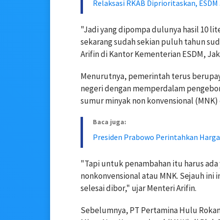
Relaksasi RKAB Diprioritaskan, ESDM 
"Jadi yang dipompa dulunya hasil 10 liter
sekarang sudah sekian puluh tahun sudah
Arifin di Kantor Kementerian ESDM, Jaka
Menurutnya, pemerintah terus berupa
negeri dengan memperdalam pengeboran
sumur minyak non konvensional (MNK) 
Baca juga:
Presiden Prabowo Perintahkan Harga
"Tapi untuk penambahan itu harus ada y
nonkonvensional atau MNK. Sejauh ini i
selesai dibor," ujar Menteri Arifin.
Sebelumnya, PT Pertamina Hulu Rokan