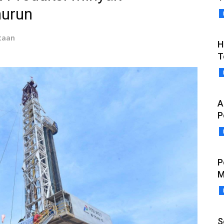
nurun
taan
H
T
A
P
P
M
S