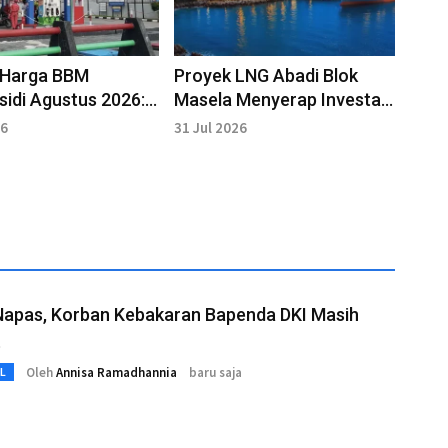
 Harga BBM
Proyek LNG Abadi Blok
idi Agustus 2026:
Masela Menyerap Investasi
Turun
Rp340 Triliun
26
31 Jul 2026
Napas, Korban Kebakaran Bapenda DKI Masih
t
Oleh
Annisa Ramadhannia
baru saja
L