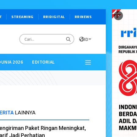
×
T
STREAMING
RRIDIGITAL
RRINEWS
ID
DUNIA 2026
EDITORIAL
ERITA
LAINNYA
engiriman Paket Ringan Meningkat,
arif Jadi Perhatian