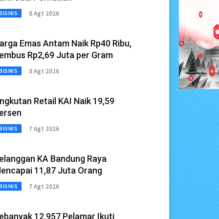
8 Agt 2026
BISNIS
arga Emas Antam Naik Rp40 Ribu,
embus Rp2,69 Juta per Gram
8 Agt 2026
BISNIS
ngkutan Retail KAI Naik 19,59
ersen
7 Agt 2026
BISNIS
elanggan KA Bandung Raya
encapai 11,87 Juta Orang
7 Agt 2026
BISNIS
ebanyak 12.957 Pelamar Ikuti