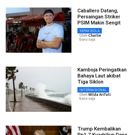
Caballero Datang,
Persaingan Striker
PSIM Makin Sengit
SEPAK BOLA
Oleh
Charlie
baru saja
Kamboja Peringatkan
Bahaya Laut akibat
Tiga Siklon
INTERNASIONAL
Oleh
Wilda Arifati
baru saja
Trump Kembalikan
Rp1,7 Kuadriliun Dana