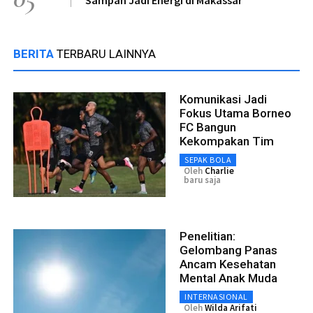
Sampah Jadi Energi di Makassar
BERITA
TERBARU LAINNYA
Komunikasi Jadi
Fokus Utama Borneo
FC Bangun
Kekompakan Tim
SEPAK BOLA
Oleh
Charlie
baru saja
Penelitian:
Gelombang Panas
Ancam Kesehatan
Mental Anak Muda
INTERNASIONAL
Oleh
Wilda Arifati