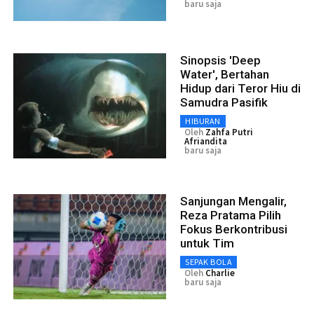
baru saja
Sinopsis 'Deep
Water', Bertahan
Hidup dari Teror Hiu di
Samudra Pasifik
HIBURAN
Oleh
Zahfa Putri
Afriandita
baru saja
Sanjungan Mengalir,
Reza Pratama Pilih
Fokus Berkontribusi
untuk Tim
SEPAK BOLA
Oleh
Charlie
baru saja