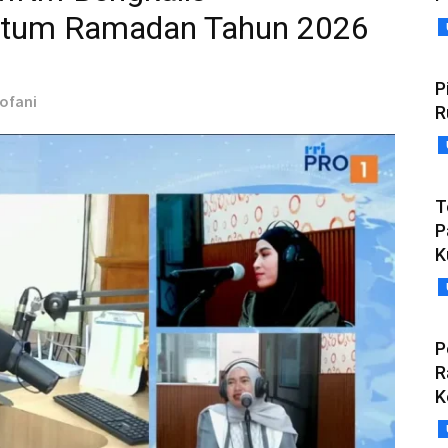
tum Ramadan Tahun 2026
P
Yofani
R
T
P
K
P
R
K