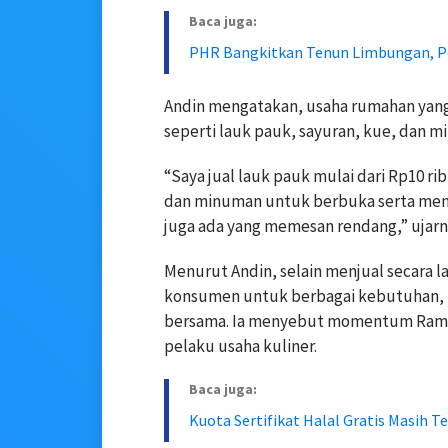
Baca juga:
PHR Bangkitkan Tenun Limbungan, Pe
Andin mengatakan, usaha rumahan yan
seperti lauk pauk, sayuran, kue, dan 
“Saya jual lauk pauk mulai dari Rp10 rib
dan minuman untuk berbuka serta menju
juga ada yang memesan rendang,” ujarn
Menurut Andin, selain menjual secara l
konsumen untuk berbagai kebutuhan, 
bersama. Ia menyebut momentum Ramad
pelaku usaha kuliner.
Baca juga:
Kuota Sertifikat Halal Gratis Masih 