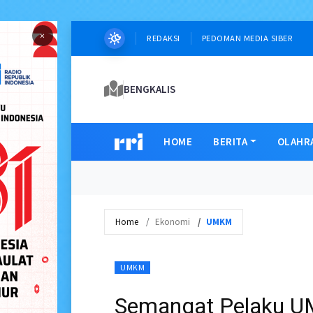
×
REDAKSI
PEDOMAN MEDIA SIBER
BENGKALIS
HOME
BERITA
OLAHR
Home
Ekonomi
UMKM
UMKM
Semangat Pelaku U