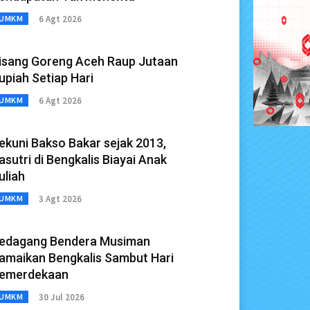
6 Agt 2026
UMKM
isang Goreng Aceh Raup Jutaan
upiah Setiap Hari
6 Agt 2026
UMKM
ekuni Bakso Bakar sejak 2013,
asutri di Bengkalis Biayai Anak
uliah
3 Agt 2026
UMKM
edagang Bendera Musiman
amaikan Bengkalis Sambut Hari
emerdekaan
30 Jul 2026
UMKM