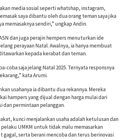
kan media sosial seperti whatshap, instagram,
masak saya dibantu oleh dua orang teman saya jika
aya memasaknya sendiri,” ungkap Andin.
 ASN dan juga perajin hempers menuturkan ide
elang perayaan Natal. Awalnya, ia hanya membuat
ditawarkan kepada kerabat dan teman.
ba-coba saja jelang Natal 2025. Ternyata responsnya
ekarang,” kata Arumi.
an usahanya ia dibantu dua rekannya. Mereka
i hampers yang dijual dengan harga mulai dari
isi dan permintaan pelanggan.
kat, kunci menjalankan usaha adalah ketulusan dan
ak pelaku UMKM untuk tidak malu memasarkan
t gagal, serta berani mencoba dan terus berinovasi