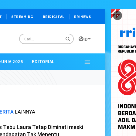
×
T
STREAMING
RRIDIGITAL
RRINEWS
ID
DUNIA 2026
EDITORIAL
ERITA
LAINNYA
s Tebu Laura Tetap Diminati meski
endapatan Tak Menentu