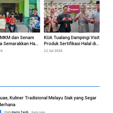
UMKM dan Senam
KUA Tualang Dampingi Visit
a Semarakkan Hari
Produk Sertifikasi Halal di
i di Bengkalis
Traseduh Coffee and
26
12 Jul 2026
Space
ae, Kuliner Tradisional Melayu Siak yang Segar
derhana
Oleh
Harry Zardi
baru saja