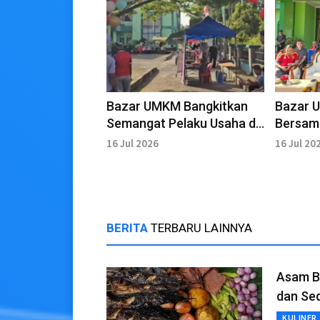
Bazar UMKM Bangkitkan
Bazar 
Semangat Pelaku Usaha di
Bersam
Hari Koperasi Bengkalis
Koperas
16 Jul 2026
16 Jul 20
BERITA
TERBARU LAINNYA
Asam Bu
dan Se
KULINER