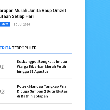
arapan Murah Junita Raup Omzet
utaan Setiap Hari
30 Jul 2026
UMKM
ERITA
TERPOPULER
Kesbangpol Bengkalis Imbau
01
Warga Kibarkan Merah Putih
hingga 31 Agustus
Polsek Mandau Tangkap Pria
02
Diduga Simpan 2 Butir Ekstasi
di Bathin Solapan