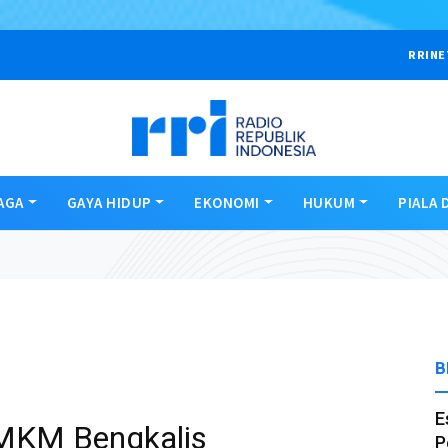
RRINE
AGA
GAYA HIDUP
EKONOMI
HUKUM
PIALA 
B
E
MKM Bengkalis
P