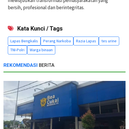
mewujudkan transformasi pemasyarakatan yang
bersih, profesional dan berintegritas.
Kata Kunci / Tags
Lapas Bengkalis
Perang Narkoba
Razia Lapas
tes urine
TNI-Polri
Warga binaan
REKOMENDASI
BERITA