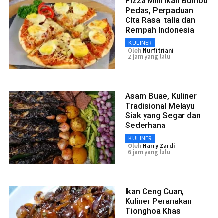
Pizza Mini Ikan Bumbu
Pedas, Perpaduan
Cita Rasa Italia dan
Rempah Indonesia
KULINER
Oleh
Nurfitriani
2 jam yang lalu
Asam Buae, Kuliner
Tradisional Melayu
Siak yang Segar dan
Sederhana
KULINER
Oleh
Harry Zardi
6 jam yang lalu
Ikan Ceng Cuan,
Kuliner Peranakan
Tionghoa Khas