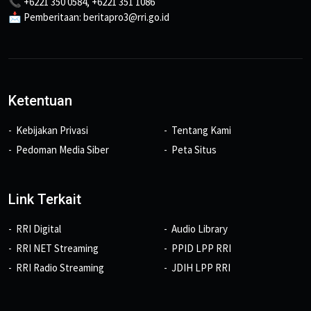
📞 +6221 350 0584, +6221 351 1086
📩 Pemberitaan: beritapro3@rri.go.id
Ketentuan
Kebijakan Privasi
Tentang Kami
Pedoman Media Siber
Peta Situs
Link Terkait
RRI Digital
Audio Library
RRI NET Streaming
PPID LPP RRI
RRI Radio Streaming
JDIH LPP RRI