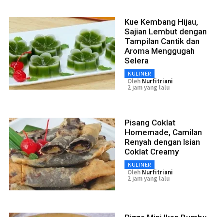
Kue Kembang Hijau,
Sajian Lembut dengan
Tampilan Cantik dan
Aroma Menggugah
Selera
KULINER
Oleh
Nurfitriani
2 jam yang lalu
Pisang Coklat
Homemade, Camilan
Renyah dengan Isian
Coklat Creamy
KULINER
Oleh
Nurfitriani
2 jam yang lalu