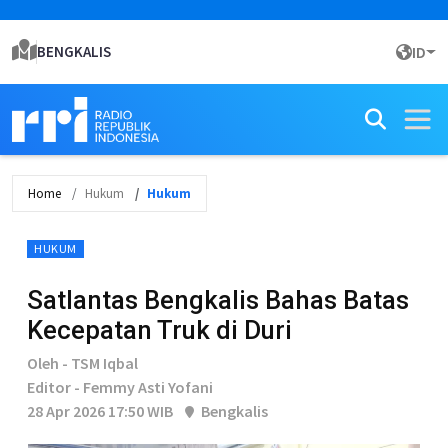
BENGKALIS
ID
Home
Hukum
Hukum
HUKUM
Satlantas Bengkalis Bahas Batas
Kecepatan Truk di Duri
Oleh - TSM Iqbal
Editor - Femmy Asti Yofani
28 Apr 2026 17:50 WIB
Bengkalis