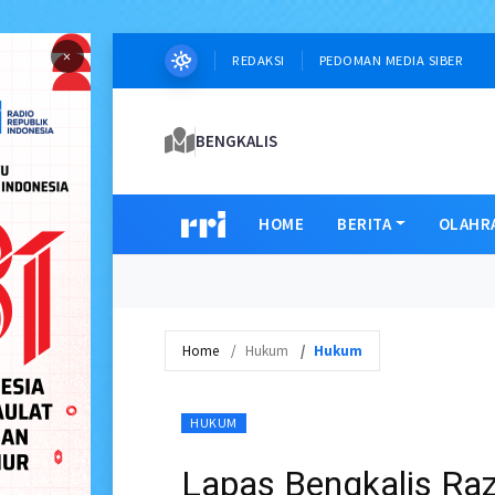
×
REDAKSI
PEDOMAN MEDIA SIBER
BENGKALIS
HOME
BERITA
OLAHR
Home
Hukum
Hukum
HUKUM
Lapas Bengkalis Ra