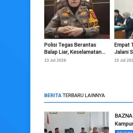
Polisi Tegas Berantas
Empat 
Balap Liar, Keselamatan
Jalani 
Pengguna Jalan Jadi
PN Beng
23 Jul 2026
15 Jul 20
Prioritas
BERITA
TERBARU LAINNYA
BAZNAS
Kampun
REGIONA