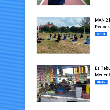
MAN 2 
Pencak 
IPTEK
Es Tebu
Menen
UMKM