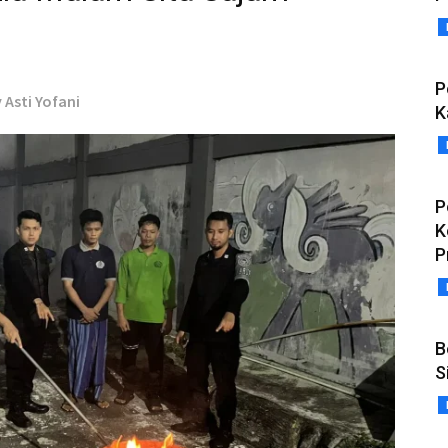
P
 Asti Yofani
K
P
K
P
B
S