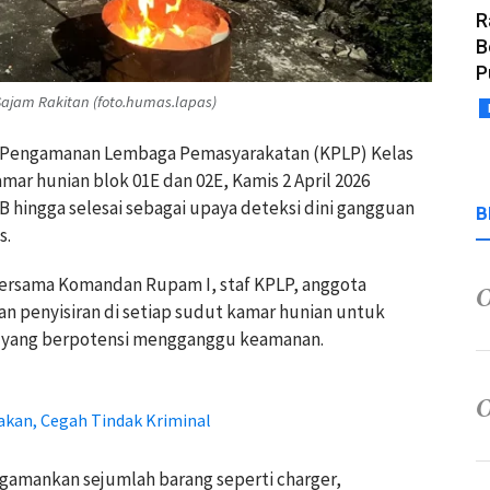
R
B
P
 Sajam Rakitan (foto.humas.lapas)
uan Pengamanan Lembaga Pemasyarakatan (KPLP) Kelas
amar hunian blok 01E dan 02E, Kamis 2 April 2026
B hingga selesai sebagai upaya deteksi dini gangguan
B
s.
bersama Komandan Rupam I, staf KPLP, anggota
n penyisiran di setiap sudut kamar hunian untuk
g yang berpotensi mengganggu keamanan.
akan, Cegah Tindak Kriminal
gamankan sejumlah barang seperti charger,