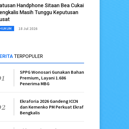
atusan Handphone Sitaan Bea Cukai
engkalis Masih Tunggu Keputusan
usat
18 Jul 2026
HUKUM
ERITA
TERPOPULER
SPPG Wonosari Gunakan Bahan
01
Premium, Layani 1.686
Penerima MBG
Ekraforia 2026 Gandeng ICCN
02
dan Kemenko PM Perkuat Ekraf
Bengkalis