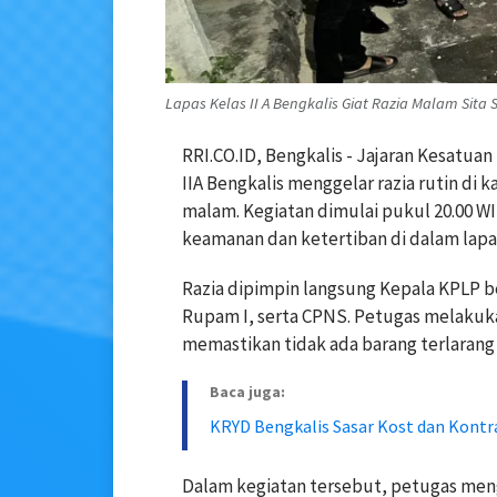
Lapas Kelas II A Bengkalis Giat Razia Malam Sita
RRI.CO.ID, Bengkalis - Jajaran Kesat
IIA Bengkalis menggelar razia rutin di k
malam. Kegiatan dimulai pukul 20.00 WI
keamanan dan ketertiban di dalam lapa
Razia dipimpin langsung Kepala KPLP 
Rupam I, serta CPNS. Petugas melakuka
memastikan tidak ada barang terlaran
Baca juga:
KRYD Bengkalis Sasar Kost dan Kontr
Dalam kegiatan tersebut, petugas men