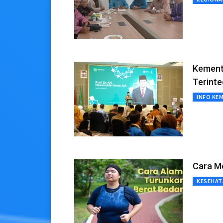
Kement
Terinte
INFO KE
Cara M
KESEHAT