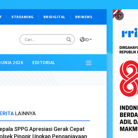
×
T
STREAMING
RRIDIGITAL
RRINEWS
ID
DUNIA 2026
EDITORIAL
ERITA
LAINNYA
epala SPPG Apresiasi Gerak Cepat
olsek Pinggir Ungkap Penganiayaan