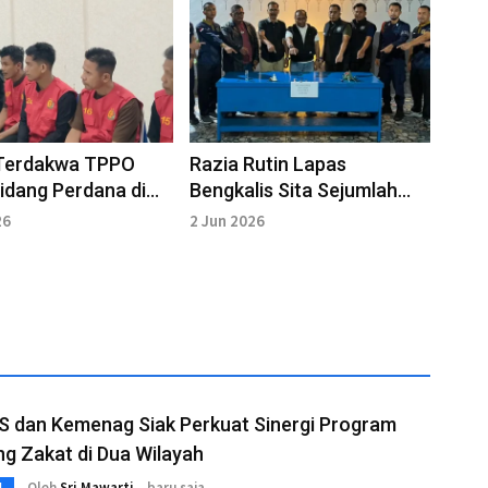
Terdakwa TPPO
Razia Rutin Lapas
Sidang Perdana di
Bengkalis Sita Sejumlah
kalis
Barang Terlarang
26
2 Jun 2026
 dan Kemenag Siak Perkuat Sinergi Program
g Zakat di Dua Wilayah
Oleh
Sri Mawarti
baru saja
L