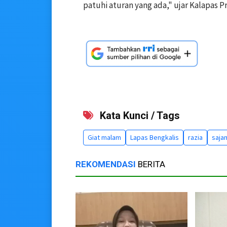
patuhi aturan yang ada," ujar Kalapas Pr
Kata Kunci / Tags
Giat malam
Lapas Bengkalis
razia
saja
REKOMENDASI
BERITA