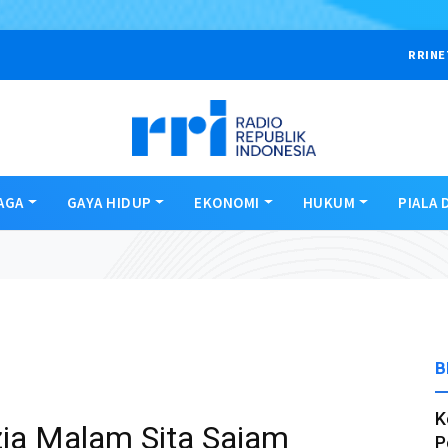
RRINE
AGA
GAYA HIDUP
EKONOMI
HUKUM
PIALA 
B
K
zia Malam Sita Sajam
P