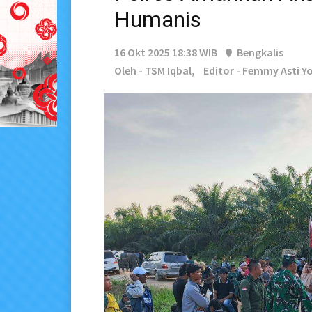
Humanis
16 Okt 2025 18:38 WIB
Bengkalis
Oleh - TSM Iqbal,
Editor - Femmy Asti Y