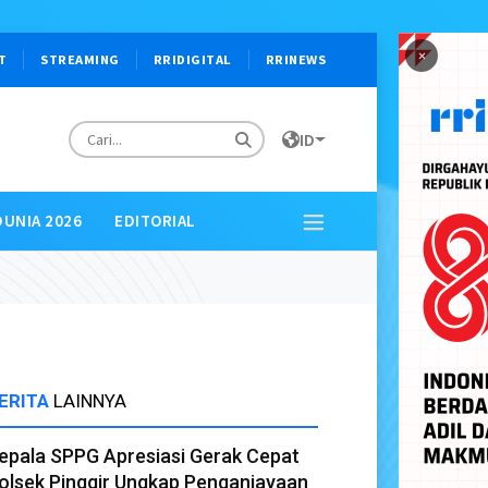
×
T
STREAMING
RRIDIGITAL
RRINEWS
ID
DUNIA 2026
EDITORIAL
ERITA
LAINNYA
epala SPPG Apresiasi Gerak Cepat
olsek Pinggir Ungkap Penganiayaan