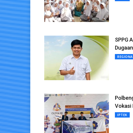
SPPG Ap
Dugaan
REGIONA
Polbeng
Vokasi 
IPTEK