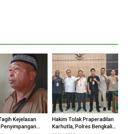
agih Kejelasan
Hakim Tolak Praperadilan
 Penyimpangan
Karhutla, Polres Bengkalis
esa Darul Aman
Menang