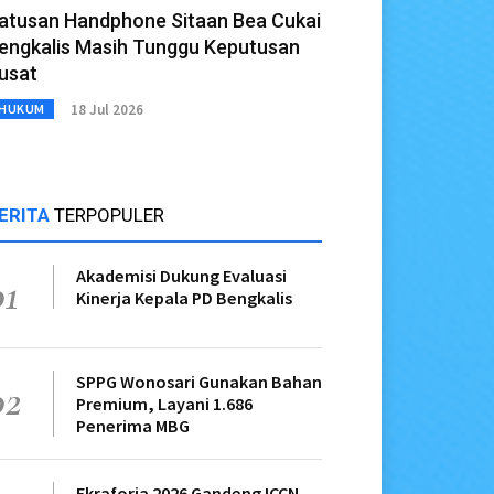
atusan Handphone Sitaan Bea Cukai
engkalis Masih Tunggu Keputusan
usat
18 Jul 2026
HUKUM
ERITA
TERPOPULER
Akademisi Dukung Evaluasi
01
Kinerja Kepala PD Bengkalis
SPPG Wonosari Gunakan Bahan
02
Premium, Layani 1.686
Penerima MBG
Ekraforia 2026 Gandeng ICCN