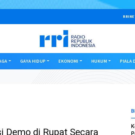
RRINE
AGA
GAYA HIDUP
EKONOMI
HUKUM
PIALA 
B
K
i Demo di Rupat Secara
P