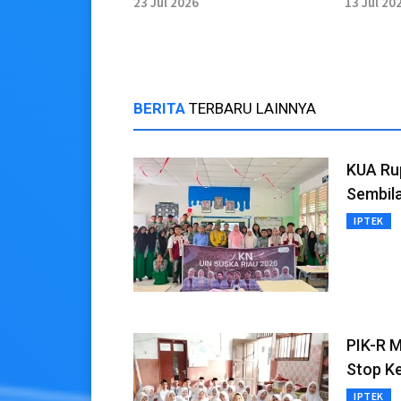
23 Jul 2026
13 Jul 20
Prioritas
BERITA
TERBARU LAINNYA
KUA Rup
Sembil
IPTEK
PIK-R M
Stop K
IPTEK