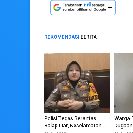
REKOMENDASI
BERITA
Polisi Tegas Berantas
Warga T
Balap Liar, Keselamatan
Dugaan
Pengguna Jalan Jadi
Dana D