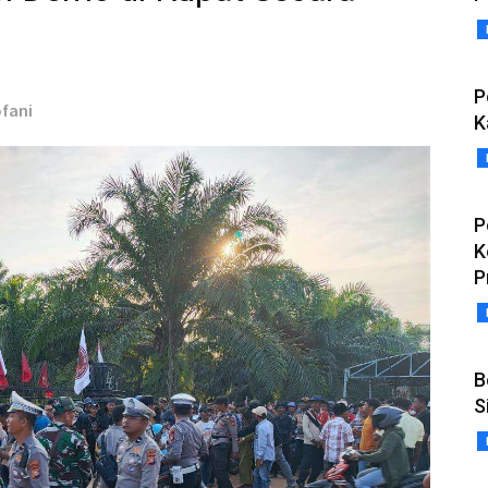
P
ofani
K
P
K
P
B
S