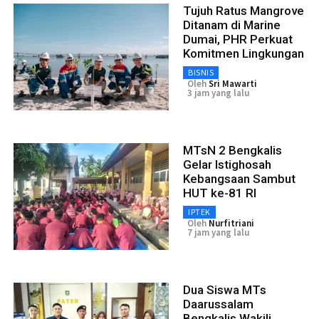
Tujuh Ratus Mangrove
Ditanam di Marine
Dumai, PHR Perkuat
Komitmen Lingkungan
BISNIS
Oleh
Sri Mawarti
3 jam yang lalu
MTsN 2 Bengkalis
Gelar Istighosah
Kebangsaan Sambut
HUT ke-81 RI
IPTEK
Oleh
Nurfitriani
7 jam yang lalu
Dua Siswa MTs
Daarussalam
Bengkalis Wakili