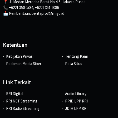
📍 Jl. Medan Merdeka Barat No.4-5, Jakarta Pusat.
📞 +6221 350 0584, +6221 351 1086
📩 Pemberitaan: beritapro3@rri.go.id
Ketentuan
Kebijakan Privasi
Tentang Kami
Pedoman Media Siber
Peta Situs
Link Terkait
RRI Digital
Audio Library
RRI NET Streaming
PPID LPP RRI
RRI Radio Streaming
JDIH LPP RRI