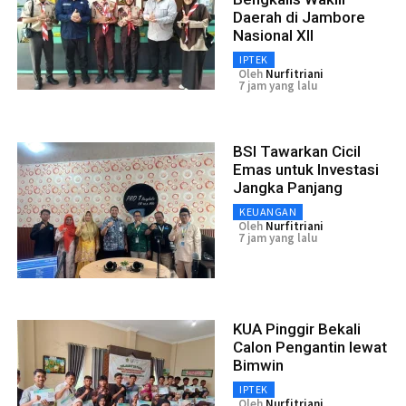
Daerah di Jambore
Nasional XII
IPTEK
Oleh
Nurfitriani
7 jam yang lalu
BSI Tawarkan Cicil
Emas untuk Investasi
Jangka Panjang
KEUANGAN
Oleh
Nurfitriani
7 jam yang lalu
KUA Pinggir Bekali
Calon Pengantin lewat
Bimwin
IPTEK
Oleh
Nurfitriani