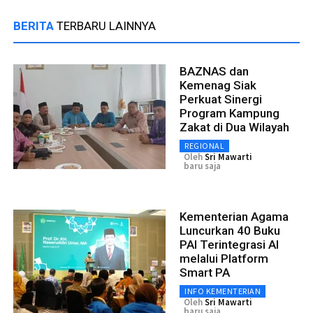
BERITA
TERBARU LAINNYA
BAZNAS dan
Kemenag Siak
Perkuat Sinergi
Program Kampung
Zakat di Dua Wilayah
REGIONAL
Oleh
Sri Mawarti
baru saja
Kementerian Agama
Luncurkan 40 Buku
PAI Terintegrasi AI
melalui Platform
Smart PA
INFO KEMENTERIAN
Oleh
Sri Mawarti
baru saja