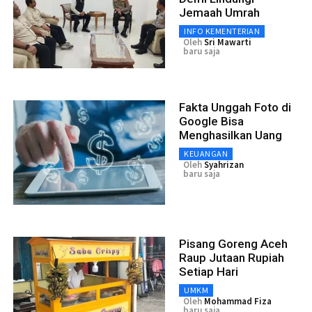
Jemaah Umrah
INFO KEMENTERIAN
Oleh
Sri Mawarti
baru saja
Fakta Unggah Foto di
Google Bisa
Menghasilkan Uang
KEUANGAN
Oleh
Syahrizan
baru saja
Pisang Goreng Aceh
Raup Jutaan Rupiah
Setiap Hari
UMKM
Oleh
Mohammad Fiza
baru saja