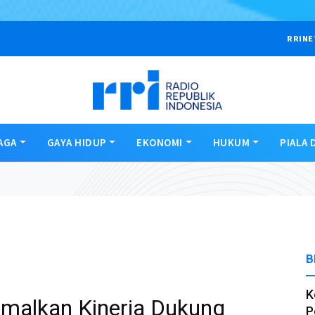
RRINE
AGA
GAYA HIDUP
EKONOMI
HUKUM
PIALA 
B
K
timalkan Kinerja Dukung
P