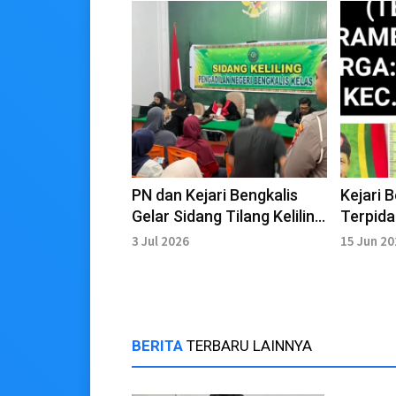
PN dan Kejari Bengkalis
Kejari 
Gelar Sidang Tilang Keliling
Terpid
di Mandau
Hutan
3 Jul 2026
15 Jun 2
BERITA
TERBARU LAINNYA