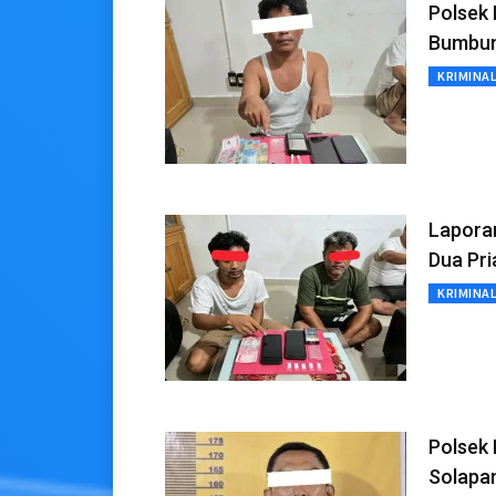
Polsek 
Bumbu
KRIMINA
Lapora
Dua Pri
KRIMINA
Polsek
Solapa