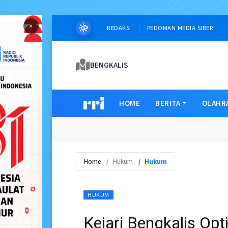
×
REDAKSI
PEDOMAN MEDIA SIBER
BENGKALIS
HOME
BERITA
OLAHR
Home
Hukum
Hukum
HUKUM
Kejari Bengkalis Op