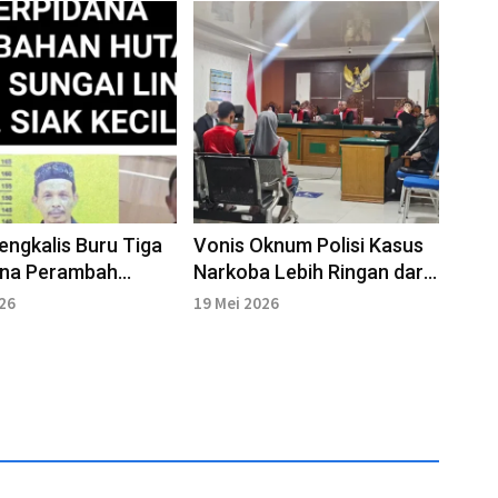
Bengkalis Buru Tiga
Vonis Oknum Polisi Kasus
ana Perambah
Narkoba Lebih Ringan dari
Tuntutan
026
19 Mei 2026