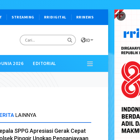
×
T
STREAMING
RRIDIGITAL
RRINEWS
ID
DUNIA 2026
EDITORIAL
ERITA
LAINNYA
epala SPPG Apresiasi Gerak Cepat
olsek Pinggir Ungkap Penganiayaan