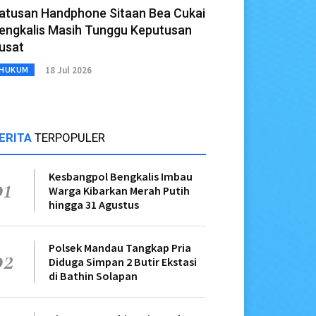
atusan Handphone Sitaan Bea Cukai
engkalis Masih Tunggu Keputusan
usat
18 Jul 2026
HUKUM
ERITA
TERPOPULER
Kesbangpol Bengkalis Imbau
01
Warga Kibarkan Merah Putih
hingga 31 Agustus
Polsek Mandau Tangkap Pria
02
Diduga Simpan 2 Butir Ekstasi
di Bathin Solapan