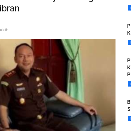
ibran
P
Bukit
K
P
K
P
B
S