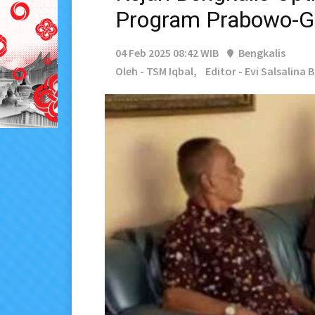
Program Prabowo-G
04 Feb 2025 08:42 WIB
Bengkalis
Oleh - TSM Iqbal,
Editor - Evi Salsalina 