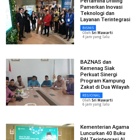
Pertamina Drilling
Pamerkan Inovasi
Teknologi dan
Layanan Terintegrasi
BISNIS
Oleh
Sri Mawarti
4 jam yang lalu
BAZNAS dan
Kemenag Siak
Perkuat Sinergi
Program Kampung
Zakat di Dua Wilayah
REGIONAL
Oleh
Sri Mawarti
6 jam yang lalu
Kementerian Agama
Luncurkan 40 Buku
PAI Terintegrasi AI