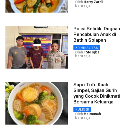
Oleh
Harry Zardi
baru saja
Polisi Selidiki Dugaan
Pencabulan Anak di
Bathin Solapan
KRIMINALITAS
Oleh
TSM Iqbal
baru saja
Sapo Tofu Kuah
Simpel, Sajian Gurih
yang Cocok Dinikmati
Bersama Keluarga
KULINER
Oleh
Maimunah
baru saja