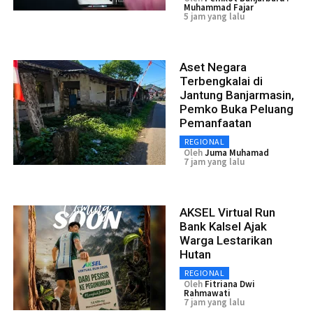
Muhammad Fajar
5 jam yang lalu
Aset Negara
Terbengkalai di
Jantung Banjarmasin,
Pemko Buka Peluang
Pemanfaatan
REGIONAL
Oleh
Juma Muhamad
7 jam yang lalu
AKSEL Virtual Run
Bank Kalsel Ajak
Warga Lestarikan
Hutan
REGIONAL
Oleh
Fitriana Dwi
Rahmawati
7 jam yang lalu